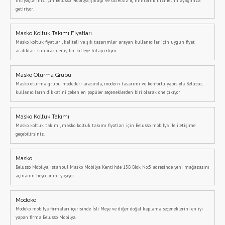
ihtiyaçlarınız için Belusso Mobilya, şıklığı ve ücretsiz iç mimarlık hizmetini ayağınıza
getiriyor.
Masko Koltuk Takımı Fiyatları
Masko koltuk fiyatları, kaliteli ve şık tasarımlar arayan kullanıcılar için uygun fiyat
aralıkları sunarak geniş bir kitleye hitap ediyor.
Masko Oturma Grubu
Masko oturma grubu modelleri arasında, modern tasarımı ve konforlu yapısıyla Belusso,
kullanıcıların dikkatini çeken en popüler seçeneklerden biri olarak öne çıkıyor
Masko Koltuk Takımı
Masko koltuk takımı, masko koltuk takımı fiyatları için Belusso mobilya ile iletişime
geçebilirsiniz.
Masko
Belusso Mobilya, İstanbul Masko Mobilya Kenti'nde 15B Blok No:5 adresinde yeni mağazasını
açmanın heyecanını yaşıyor.
Modoko
Modoko mobilya firmaları içerisinde İsli Meşe ve diğer doğal kaplama seçeneklerini en iyi
yapan firma Belusso Mobilya.