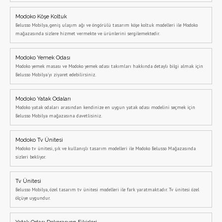
Modoko Köşe Koltuk
Belusso Mobilya, geniş ulaşım ağı ve öngörülü tasarım köşe koltuk modelleri ile Modoko
mağazasında sizlere hizmet vermekte ve ürünlerini sergilemektedir.
Modoko Yemek Odası
Modoko yemek masası ve Modoko yemek odası takımları hakkında detaylı bilgi almak için
Belusso Mobilya'yı ziyaret edebilirsiniz.
Modoko Yatak Odaları
Modoko yatak odaları arasından kendinize en uygun yatak odası modelini seçmek için
Belusso Mobilya mağazasına davetlisiniz.
Modoko Tv Ünitesi
Modoko tv ünitesi, şık ve kullanışlı tasarım modelleri ile Modoko Belusso Mağazasında
sizleri bekliyor.
Tv Ünitesi
Belusso Mobilya, özel tasarım tv ünitesi modelleri ile fark yaratmaktadır. Tv ünitesi özel
ölçüye uygundur.