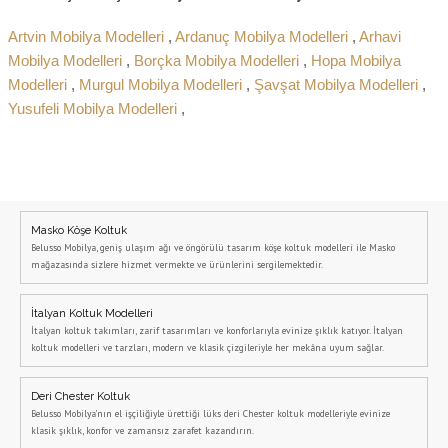
Artvin Mobilya Modelleri
,
Ardanuç Mobilya Modelleri
,
Arhavi
Mobilya Modelleri
,
Borçka Mobilya Modelleri
,
Hopa Mobilya
Modelleri
,
Murgul Mobilya Modelleri
,
Şavşat Mobilya Modelleri
,
Yusufeli Mobilya Modelleri
,
Masko Köşe Koltuk
Belusso Mobilya, geniş ulaşım ağı ve öngörülü tasarım köşe koltuk modelleri ile Masko
mağazasında sizlere hizmet vermekte ve ürünlerini sergilemektedir.
İtalyan Koltuk Modelleri
İtalyan koltuk takımları, zarif tasarımları ve konforlarıyla evinize şıklık katıyor. İtalyan
koltuk modelleri ve tarzları, modern ve klasik çizgileriyle her mekâna uyum sağlar.
Deri Chester Koltuk
Belusso Mobilya’nın el işçiliğiyle ürettiği lüks deri Chester koltuk modelleriyle evinize
klasik şıklık, konfor ve zamansız zarafet kazandırın.