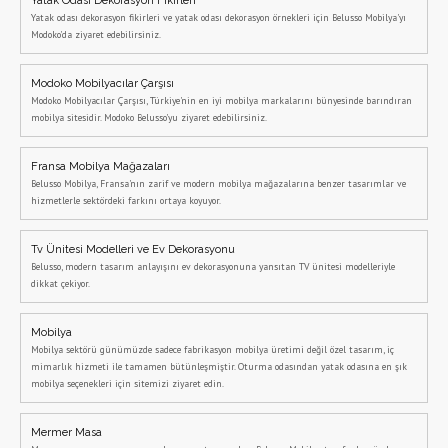
Yatak Odası Dekorasyon Fikirleri
Yatak odası dekorasyon fikirleri ve yatak odası dekorasyon örnekleri için Belusso Mobilya'yı
Modoko'da ziyaret edebilirsiniz.
Modoko Mobilyacılar Çarşısı
Modoko Mobilyacılar Çarşısı, Türkiye'nin en iyi mobilya markalarını bünyesinde barındıran
mobilya sitesidir. Modoko Belusso'yu ziyaret edebilirsiniz.
Fransa Mobilya Mağazaları
Belusso Mobilya, Fransa'nın zarif ve modern mobilya mağazalarına benzer tasarımlar ve
hizmetlerle sektördeki farkını ortaya koyuyor.
Tv Ünitesi Modelleri ve Ev Dekorasyonu
Belusso, modern tasarım anlayışını ev dekorasyonuna yansıtan TV ünitesi modelleriyle
dikkat çekiyor.
Mobilya
Mobilya sektörü günümüzde sadece fabrikasyon mobilya üretimi değil özel tasarım, iç
mimarlık hizmeti ile tamamen bütünleşmiştir. Oturma odasından yatak odasına en şık
mobilya seçenekleri için sitemizi ziyaret edin.
Mermer Masa