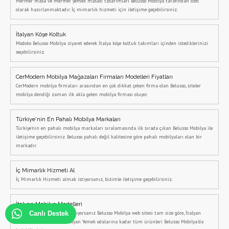
Mermer masa ve mermer yemek masası tasarımları Belusso Mobilya tarafından özel
olarak hazırlanmaktadır. İç mimarlık hizmeti için iletişime geçebilirsiniz.
İtalyan Köşe Koltuk
Modoko Belusso Mobilya ziyaret ederek İtalya köşe koltuk takımları içinden istediklerinizi
seçebilirsiniz.
CerModern Mobilya Mağazaları Firmaları Modelleri Fiyatları
CerModern mobilya firmaları arasından en çok dikkat çeken firma olan Belusso, siteler
mobilya dendiği zaman ilk akla gelen mobilya firması oluyor.
Türkiye'nin En Pahalı Mobilya Markaları
Türkiye'nin en pahalı mobilya markaları sıralamasında ilk sırada çıkan Belusso Mobilya ile
iletişime geçebilirsiniz. Belusso pahalı değil kalitesine göre pahalı mobilyaları olan bir
markadır.
İç Mimarlık Hizmeti Al
İç Mimarlık Hizmeti almak istiyorsanız, bizimle iletişime geçebilirsiniz.
İtalyan Mobilya Modelleri
İtalyan Mobilya Modelleri arıyorsanız Belusso Mobilya web sitesi tam size göre, İtalyan
Canlı Destek
Koltuk Takımlarından İtalyan Yemek odalarına kadar tüm ürünleri Belusso Mobilya'da