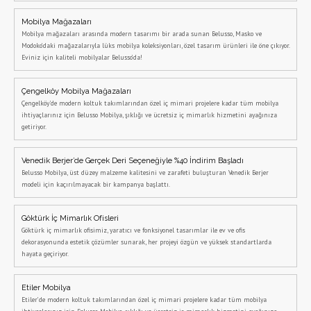
Mobilya Mağazaları
Mobilya mağazaları arasında modern tasarımı bir arada sunan Belusso, Masko ve
Modoko’daki mağazalarıyla lüks mobilya koleksiyonları, özel tasarım ürünleri ile öne çıkıyor.
Eviniz için kaliteli mobilyalar Belusso’da!
Çengelköy Mobilya Mağazaları
Çengelköy'de modern koltuk takımlarından özel iç mimari projelere kadar tüm mobilya
ihtiyaçlarınız için Belusso Mobilya, şıklığı ve ücretsiz iç mimarlık hizmetini ayağınıza
getiriyor.
Venedik Berjer’de Gerçek Deri Seçeneğiyle %40 İndirim Başladı
Belusso Mobilya, üst düzey malzeme kalitesini ve zarafeti buluşturan Venedik Berjer
modeli için kaçırılmayacak bir kampanya başlattı.
Göktürk İç Mimarlık Ofisleri
Göktürk iç mimarlık ofisimiz, yaratıcı ve fonksiyonel tasarımlar ile ev ve ofis
dekorasyonunda estetik çözümler sunarak, her projeyi özgün ve yüksek standartlarda
hayata geçiriyor.
Etiler Mobilya
Etiler’de modern koltuk takımlarından özel iç mimari projelere kadar tüm mobilya