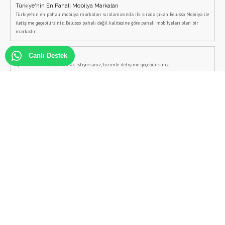
Türkiye'nin En Pahalı Mobilya Markaları
Türkiye'nin en pahalı mobilya markaları sıralamasında ilk sırada çıkan Belusso Mobilya ile
iletişime geçebilirsiniz. Belusso pahalı değil kalitesine göre pahalı mobilyaları olan bir
markadır.
Canlı Destek
İç Mimarlık Hizmeti Al
İç Mimarlık Hizmeti almak istiyorsanız, bizimle iletişime geçebilirsiniz.
İtalyan Mobilya Modelleri
İtalyan Mobilya Modelleri arıyorsanız Belusso Mobilya web sitesi tam size göre, İtalyan
Koltuk Takımlarından İtalyan Yemek odalarına kadar tüm ürünleri Belusso Mobilya'da
bulabilirsiniz.
Modern Yatak Odası Takımları
Modern yatak odası takımları ve modern yatak odası dekorasyonu için ücretsiz iç mimarlık
desteğini Belusso'dan alabilirsiniz.
Şömineli Tv Ünitesi
Şömineli tv ünitesi modelleri, Belusso Mobilya tarafından özel olarak üretilmektedir.
Şömineli tv üniteleri için iletişime geçebilirsiniz.
Ev Dekorasyon Fikirleri