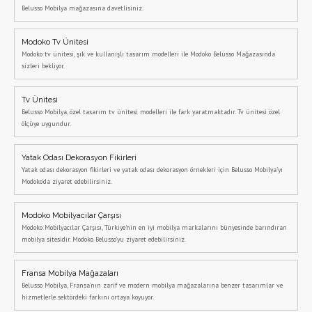
Belusso Mobilya mağazasına davetlisiniz.
Modoko Tv Ünitesi
Modoko tv ünitesi, şık ve kullanışlı tasarım modelleri ile Modoko Belusso Mağazasında
sizleri bekliyor.
Tv Ünitesi
Belusso Mobilya, özel tasarım tv ünitesi modelleri ile fark yaratmaktadır. Tv ünitesi özel
ölçüye uygundur.
Yatak Odası Dekorasyon Fikirleri
Yatak odası dekorasyon fikirleri ve yatak odası dekorasyon örnekleri için Belusso Mobilya'yı
Modoko'da ziyaret edebilirsiniz.
Modoko Mobilyacılar Çarşısı
Modoko Mobilyacılar Çarşısı, Türkiye'nin en iyi mobilya markalarını bünyesinde barındıran
mobilya sitesidir. Modoko Belusso'yu ziyaret edebilirsiniz.
Fransa Mobilya Mağazaları
Belusso Mobilya, Fransa'nın zarif ve modern mobilya mağazalarına benzer tasarımlar ve
hizmetlerle sektördeki farkını ortaya koyuyor.