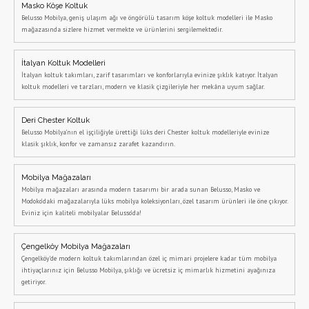
Masko Köşe Koltuk
Belusso Mobilya, geniş ulaşım ağı ve öngörülü tasarım köşe koltuk modelleri ile Masko
mağazasında sizlere hizmet vermekte ve ürünlerini sergilemektedir.
İtalyan Koltuk Modelleri
İtalyan koltuk takımları, zarif tasarımları ve konforlarıyla evinize şıklık katıyor. İtalyan
koltuk modelleri ve tarzları, modern ve klasik çizgileriyle her mekâna uyum sağlar.
Deri Chester Koltuk
Belusso Mobilya’nın el işçiliğiyle ürettiği lüks deri Chester koltuk modelleriyle evinize
klasik şıklık, konfor ve zamansız zarafet kazandırın.
Mobilya Mağazaları
Mobilya mağazaları arasında modern tasarımı bir arada sunan Belusso, Masko ve
Modoko’daki mağazalarıyla lüks mobilya koleksiyonları, özel tasarım ürünleri ile öne çıkıyor.
Eviniz için kaliteli mobilyalar Belusso’da!
Çengelköy Mobilya Mağazaları
Çengelköy'de modern koltuk takımlarından özel iç mimari projelere kadar tüm mobilya
ihtiyaçlarınız için Belusso Mobilya, şıklığı ve ücretsiz iç mimarlık hizmetini ayağınıza
getiriyor.