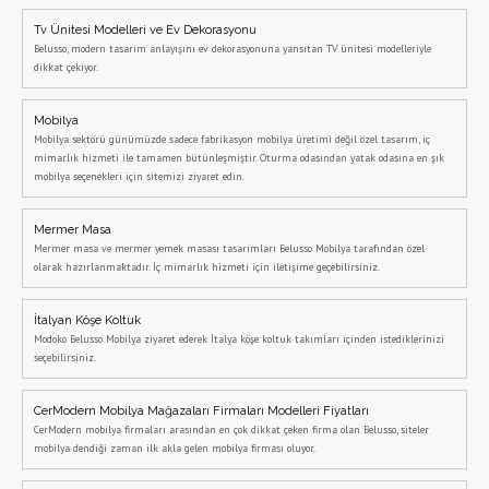
Tv Ünitesi Modelleri ve Ev Dekorasyonu
Belusso, modern tasarım anlayışını ev dekorasyonuna yansıtan TV ünitesi modelleriyle
dikkat çekiyor.
Mobilya
Mobilya sektörü günümüzde sadece fabrikasyon mobilya üretimi değil özel tasarım, iç
mimarlık hizmeti ile tamamen bütünleşmiştir. Oturma odasından yatak odasına en şık
mobilya seçenekleri için sitemizi ziyaret edin.
Mermer Masa
Mermer masa ve mermer yemek masası tasarımları Belusso Mobilya tarafından özel
olarak hazırlanmaktadır. İç mimarlık hizmeti için iletişime geçebilirsiniz.
İtalyan Köşe Koltuk
Modoko Belusso Mobilya ziyaret ederek İtalya köşe koltuk takımları içinden istediklerinizi
seçebilirsiniz.
CerModern Mobilya Mağazaları Firmaları Modelleri Fiyatları
CerModern mobilya firmaları arasından en çok dikkat çeken firma olan Belusso, siteler
mobilya dendiği zaman ilk akla gelen mobilya firması oluyor.