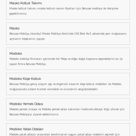
Masko Koltuk Takımı
Masko koltuk takımı, masko koltuk takımı fiyatları için Belusso mobilya ile iletişime
geçebilirsiniz.
Masko
Belusso Mobilya, İstanbul Masko Mobilya Kenti'nde 15B Blok No:5 adresinde yeni mağazasını
açmanın heyecanını yaşıyor.
Modoko
Modoko mobilya firmaları içerisinde İsli Meşe ve diğer doğal kaplama seçeneklerini en iyi
yapan firma Belusso Mobilya.
Modoko Köşe Koltuk
Belusso Mobilya, geniş ulaşım ağı ve öngörülü tasarım köşe koltuk modelleri ile Modoko
mağazasında sizlere hizmet vermekte ve ürünlerini sergilemektedir.
Modoko Yemek Odası
Modoko yemek masası ve Modoko yemek odası takımları hakkında detaylı bilgi almak için
Belusso Mobilya'yı ziyaret edebilirsiniz.
Modoko Yatak Odaları
Modoko yatak odaları arasından kendinize en uygun yatak odası modelini seçmek için