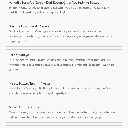
Venedik Berjer’de Gerçek Deri Seçeneğiyle %40 İndirim Başladı
Belusso Mobilya, üst düzey malzeme kalitesini ve zarafeti buluşturan Venedik Berjer
modeli için kaçırılmayacak bir kampanya başlattı.
Göktürk İç Mimarlık Ofisleri
Göktürk iç mimarlık ofisimiz, yaratıcı ve fonksiyonel tasarımlar ile ev ve ofis
dekorasyonunda estetik çözümler sunarak, her projeyi özgün ve yüksek standartlarda
hayata geçiriyor.
Etiler Mobilya
Etiler’de modern koltuk takımlarından özel iç mimari projelere kadar tüm mobilya
ihtiyaçlarınız için Belusso Mobilya, şıklığı ve ücretsiz iç mimarlık hizmetini ayağınıza
getiriyor.
Masko Koltuk Takımı Fiyatları
Masko koltuk fiyatları, kaliteli ve şık tasarımlar arayan kullanıcılar için uygun fiyat
aralıkları sunarak geniş bir kitleye hitap ediyor.
Masko Oturma Grubu
Masko oturma grubu modelleri arasında, modern tasarımı ve konforlu yapısıyla Belusso,
kullanıcıların dikkatini çeken en popüler seçeneklerden biri olarak öne çıkıyor