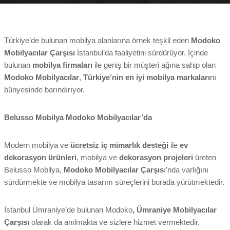
Türkiye’de bulunan mobilya alanlarına örnek teşkil eden
Modoko
Mobilyacılar Çarşısı
İstanbul’da faaliyetini sürdürüyor. İçinde
bulunan
mobilya firmaları
ile geniş bir müşteri ağına sahip olan
Modoko Mobilyacılar
,
Türkiye’nin en iyi mobilya markaları
nı
bünyesinde barındırıyor.
Belusso Mobilya Modoko Mobilyacılar’da
Modern mobilya ve
ücretsiz iç mimarlık desteği
ile
ev
dekorasyon ürünleri
, mobilya ve
dekorasyon projeleri
üreten
Belusso Mobilya,
Modoko Mobilyacılar Çarşıs
ı’nda varlığını
sürdürmekte ve mobilya tasarım süreçlerini burada yürütmektedir.
İstanbul Ümraniye’de bulunan Modoko
, Ümraniye Mobilyacılar
Çarşısı
olarak da anılmakta ve sizlere hizmet vermektedir.