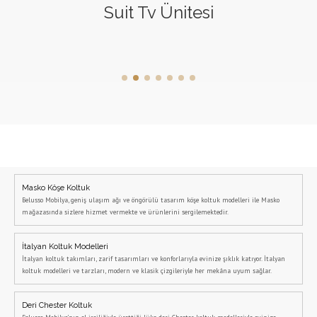
Suit Tv Ünitesi
Masko Köşe Koltuk
Belusso Mobilya, geniş ulaşım ağı ve öngörülü tasarım köşe koltuk modelleri ile Masko
mağazasında sizlere hizmet vermekte ve ürünlerini sergilemektedir.
İtalyan Koltuk Modelleri
İtalyan koltuk takımları, zarif tasarımları ve konforlarıyla evinize şıklık katıyor. İtalyan
koltuk modelleri ve tarzları, modern ve klasik çizgileriyle her mekâna uyum sağlar.
Deri Chester Koltuk