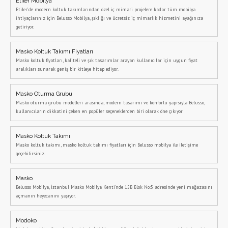
Etiler Mobilya
Etiler’de modern koltuk takımlarından özel iç mimari projelere kadar tüm mobilya
ihtiyaçlarınız için Belusso Mobilya, şıklığı ve ücretsiz iç mimarlık hizmetini ayağınıza
getiriyor.
Masko Koltuk Takımı Fiyatları
Masko koltuk fiyatları, kaliteli ve şık tasarımlar arayan kullanıcılar için uygun fiyat
aralıkları sunarak geniş bir kitleye hitap ediyor.
Masko Oturma Grubu
Masko oturma grubu modelleri arasında, modern tasarımı ve konforlu yapısıyla Belusso,
kullanıcıların dikkatini çeken en popüler seçeneklerden biri olarak öne çıkıyor
Masko Koltuk Takımı
Masko koltuk takımı, masko koltuk takımı fiyatları için Belusso mobilya ile iletişime
geçebilirsiniz.
Masko
Belusso Mobilya, İstanbul Masko Mobilya Kenti'nde 15B Blok No:5 adresinde yeni mağazasını
açmanın heyecanını yaşıyor.
Modoko