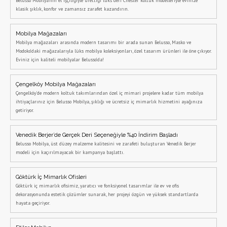
Belusso Mobilya’nın el işçiliğiyle ürettiği lüks deri Chester koltuk modelleriyle evinize
klasik şıklık, konfor ve zamansız zarafet kazandırın.
Mobilya Mağazaları
Mobilya mağazaları arasında modern tasarımı bir arada sunan Belusso, Masko ve
Modoko’daki mağazalarıyla lüks mobilya koleksiyonları, özel tasarım ürünleri ile öne çıkıyor.
Eviniz için kaliteli mobilyalar Belusso’da!
Çengelköy Mobilya Mağazaları
Çengelköy'de modern koltuk takımlarından özel iç mimari projelere kadar tüm mobilya
ihtiyaçlarınız için Belusso Mobilya, şıklığı ve ücretsiz iç mimarlık hizmetini ayağınıza
getiriyor.
Venedik Berjer’de Gerçek Deri Seçeneğiyle %40 İndirim Başladı
Belusso Mobilya, üst düzey malzeme kalitesini ve zarafeti buluşturan Venedik Berjer
modeli için kaçırılmayacak bir kampanya başlattı.
Göktürk İç Mimarlık Ofisleri
Göktürk iç mimarlık ofisimiz, yaratıcı ve fonksiyonel tasarımlar ile ev ve ofis
dekorasyonunda estetik çözümler sunarak, her projeyi özgün ve yüksek standartlarda
hayata geçiriyor.