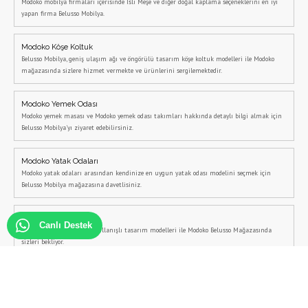
Modoko mobilya firmaları içerisinde İsli Meşe ve diğer doğal kaplama seçeneklerini en iyi
yapan firma Belusso Mobilya.
Modoko Köşe Koltuk
Belusso Mobilya, geniş ulaşım ağı ve öngörülü tasarım köşe koltuk modelleri ile Modoko
mağazasında sizlere hizmet vermekte ve ürünlerini sergilemektedir.
Modoko Yemek Odası
Modoko yemek masası ve Modoko yemek odası takımları hakkında detaylı bilgi almak için
Belusso Mobilya'yı ziyaret edebilirsiniz.
Modoko Yatak Odaları
Modoko yatak odaları arasından kendinize en uygun yatak odası modelini seçmek için
Belusso Mobilya mağazasına davetlisiniz.
Modoko Tv Ünitesi
Canlı Destek
Modoko tv ünitesi, şık ve kullanışlı tasarım modelleri ile Modoko Belusso Mağazasında
sizleri bekliyor.
Tv Ünitesi
Belusso Mobilya, özel tasarım tv ünitesi modelleri ile fark yaratmaktadır. Tv ünitesi özel
ölçüye uygundur.