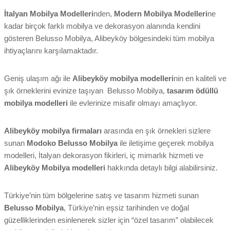
İtalyan Mobilya Modelleri
nden,
Modern Mobilya Modelleri
ne
kadar birçok farklı mobilya ve dekorasyon alanında kendini
gösteren Belusso Mobilya, Alibeyköy bölgesindeki tüm mobilya
ihtiyaçlarını karşılamaktadır.
Geniş ulaşım ağı ile
Alibeyköy mobilya modelleri
nin en kaliteli ve
şık örneklerini evinize taşıyan Belusso Mobilya,
tasarım ödüllü
mobilya modelleri
ile evlerinize misafir olmayı amaçlıyor.
Alibeyköy mobilya firmaları
arasında en şık örnekleri sizlere
sunan
Modoko Belusso Mobilya
ile iletişime geçerek mobilya
modelleri, İtalyan dekorasyon fikirleri, iç mimarlık hizmeti ve
Alibeyköy Mobilya modelleri
hakkında detaylı bilgi alabilirsiniz.
Türkiye’nin tüm bölgelerine satış ve tasarım hizmeti sunan
Belusso Mobilya
, Türkiye’nin eşsiz tarihinden ve doğal
güzelliklerinden esinlenerek sizler için “özel tasarım” olabilecek