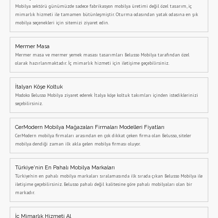
Mobilya sektörü günümüzde sadece fabrikasyon mobilya üretimi değil özel tasarım, iç
mimarlık hizmeti ile tamamen bütünleşmiştir. Oturma odasından yatak odasına en şık
mobilya seçenekleri için sitemizi ziyaret edin.
Mermer Masa
Mermer masa ve mermer yemek masası tasarımları Belusso Mobilya tarafından özel
olarak hazırlanmaktadır. İç mimarlık hizmeti için iletişime geçebilirsiniz.
İtalyan Köşe Koltuk
Modoko Belusso Mobilya ziyaret ederek İtalya köşe koltuk takımları içinden istediklerinizi
seçebilirsiniz.
CerModern Mobilya Mağazaları Firmaları Modelleri Fiyatları
CerModern mobilya firmaları arasından en çok dikkat çeken firma olan Belusso, siteler
mobilya dendiği zaman ilk akla gelen mobilya firması oluyor.
Türkiye'nin En Pahalı Mobilya Markaları
Türkiye'nin en pahalı mobilya markaları sıralamasında ilk sırada çıkan Belusso Mobilya ile
iletişime geçebilirsiniz. Belusso pahalı değil kalitesine göre pahalı mobilyaları olan bir
markadır.
İç Mimarlık Hizmeti Al