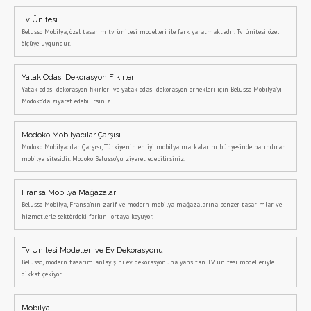
Tv Ünitesi
Belusso Mobilya, özel tasarım tv ünitesi modelleri ile fark yaratmaktadır. Tv ünitesi özel
ölçüye uygundur.
Yatak Odası Dekorasyon Fikirleri
Yatak odası dekorasyon fikirleri ve yatak odası dekorasyon örnekleri için Belusso Mobilya'yı
Modoko'da ziyaret edebilirsiniz.
Modoko Mobilyacılar Çarşısı
Modoko Mobilyacılar Çarşısı, Türkiye'nin en iyi mobilya markalarını bünyesinde barındıran
mobilya sitesidir. Modoko Belusso'yu ziyaret edebilirsiniz.
Fransa Mobilya Mağazaları
Belusso Mobilya, Fransa'nın zarif ve modern mobilya mağazalarına benzer tasarımlar ve
hizmetlerle sektördeki farkını ortaya koyuyor.
Tv Ünitesi Modelleri ve Ev Dekorasyonu
Belusso, modern tasarım anlayışını ev dekorasyonuna yansıtan TV ünitesi modelleriyle
dikkat çekiyor.
Mobilya