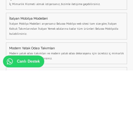
İç Mimarlık Hizmeti almak istiyorsanız, bizimle iletişime geçebilirsiniz.
İtalyan Mobilya Modelleri
İtalyan Mobilya Modelleri arıyorsanız Belusso Mobilya web sitesi tam size göre, İtalyan
Koltuk Takımlarından İtalyan Yemek odalarına kadar tüm ürünleri Belusso Mobilya'da
bulabilirsiniz.
Modern Yatak Odası Takımları
Modern yatak odası takımları ve modern yatak odası dekorasyonu için ücretsiz iç mimarlık
desteğini Belusso'dan alabilirsiniz.
Canlı Destek
Şömineli Tv Ünitesi
Şömineli tv ünitesi modelleri, Belusso Mobilya tarafından özel olarak üretilmektedir.
Şömineli tv üniteleri için iletişime geçebilirsiniz.
Ev Dekorasyon Fikirleri
Ücretsiz iç mimarlık veren Belusso Mobilya, ev dekorasyon fikirleri ve ev dekorasyon
önerilerini sizlere ücretsiz olarak sunmaktadır.
Bazalı Yatak Odası Takımları
Bazalı yatak odası takımları ve kampanyalı yatak odası takımları için bizimle iletişime
geçebilirsiniz.