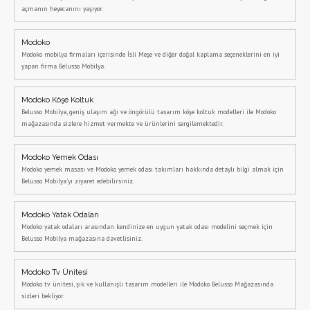
açmanın heyecanını yaşıyor.
Modoko
Modoko mobilya firmaları içerisinde İsli Meşe ve diğer doğal kaplama seçeneklerini en iyi
yapan firma Belusso Mobilya.
Modoko Köşe Koltuk
Belusso Mobilya, geniş ulaşım ağı ve öngörülü tasarım köşe koltuk modelleri ile Modoko
mağazasında sizlere hizmet vermekte ve ürünlerini sergilemektedir.
Modoko Yemek Odası
Modoko yemek masası ve Modoko yemek odası takımları hakkında detaylı bilgi almak için
Belusso Mobilya'yı ziyaret edebilirsiniz.
Modoko Yatak Odaları
Modoko yatak odaları arasından kendinize en uygun yatak odası modelini seçmek için
Belusso Mobilya mağazasına davetlisiniz.
Modoko Tv Ünitesi
Modoko tv ünitesi, şık ve kullanışlı tasarım modelleri ile Modoko Belusso Mağazasında
sizleri bekliyor.