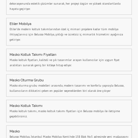
dekorasyonunda estetik çözümler sunarak, her projeyi özgün ve yüksek standartlarda
hayata geçiriyor.
Etiler Mobilya
Etiler’de modern koltuk takımlarından özel iç mimari projelere kadar tüm mobilya
ihtiyaçlarınız için Belusso Mobilya, şıklığı ve ücretsiz iç mimarlık hizmetini ayağınıza
getiriyor.
Masko Koltuk Takımı Fiyatları
Masko koltuk fiyatları, kaliteli ve şık tasarımlar arayan kullanıcılar için uygun fiyat
aralıkları sunarak geniş bir kitleye hitap ediyor.
Masko Oturma Grubu
Masko oturma grubu modelleri arasında, modern tasarımı ve konforlu yapısıyla Belusso,
kullanıcıların dikkatini çeken en popüler seçeneklerden biri olarak öne çıkıyor
Masko Koltuk Takımı
Masko koltuk takımı, masko koltuk takımı fiyatları için Belusso mobilya ile iletişime
geçebilirsiniz.
Masko
Belusso Mobilya, İstanbul Masko Mobilya Kenti'nde 15B Blok No:5 adresinde yeni mağazasını