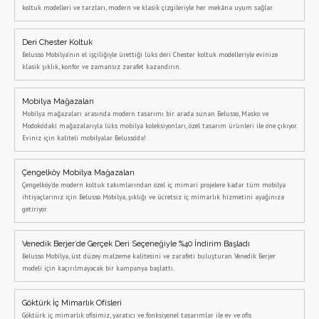
koltuk modelleri ve tarzları, modern ve klasik çizgileriyle her mekâna uyum sağlar.
Deri Chester Koltuk
Belusso Mobilya’nın el işçiliğiyle ürettiği lüks deri Chester koltuk modelleriyle evinize
klasik şıklık, konfor ve zamansız zarafet kazandırın.
Mobilya Mağazaları
Mobilya mağazaları arasında modern tasarımı bir arada sunan Belusso, Masko ve
Modoko’daki mağazalarıyla lüks mobilya koleksiyonları, özel tasarım ürünleri ile öne çıkıyor.
Eviniz için kaliteli mobilyalar Belusso’da!
Çengelköy Mobilya Mağazaları
Çengelköy'de modern koltuk takımlarından özel iç mimari projelere kadar tüm mobilya
ihtiyaçlarınız için Belusso Mobilya, şıklığı ve ücretsiz iç mimarlık hizmetini ayağınıza
getiriyor.
Venedik Berjer’de Gerçek Deri Seçeneğiyle %40 İndirim Başladı
Belusso Mobilya, üst düzey malzeme kalitesini ve zarafeti buluşturan Venedik Berjer
modeli için kaçırılmayacak bir kampanya başlattı.
Göktürk İç Mimarlık Ofisleri
Göktürk iç mimarlık ofisimiz, yaratıcı ve fonksiyonel tasarımlar ile ev ve ofis