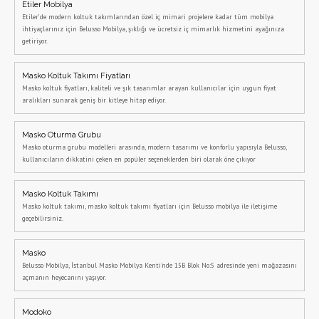
Etiler Mobilya
Etiler’de modern koltuk takımlarından özel iç mimari projelere kadar tüm mobilya
ihtiyaçlarınız için Belusso Mobilya, şıklığı ve ücretsiz iç mimarlık hizmetini ayağınıza
getiriyor.
Masko Koltuk Takımı Fiyatları
Masko koltuk fiyatları, kaliteli ve şık tasarımlar arayan kullanıcılar için uygun fiyat
aralıkları sunarak geniş bir kitleye hitap ediyor.
Masko Oturma Grubu
Masko oturma grubu modelleri arasında, modern tasarımı ve konforlu yapısıyla Belusso,
kullanıcıların dikkatini çeken en popüler seçeneklerden biri olarak öne çıkıyor
Masko Koltuk Takımı
Masko koltuk takımı, masko koltuk takımı fiyatları için Belusso mobilya ile iletişime
geçebilirsiniz.
Masko
Belusso Mobilya, İstanbul Masko Mobilya Kenti'nde 15B Blok No:5 adresinde yeni mağazasını
açmanın heyecanını yaşıyor.
Modoko