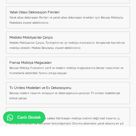
Yatak Odası Dekorasyon Fikirleri
Yatak odası dekorasyon fikirleri ve yatak odası dekorasyon örnekleri için Belusso Mobilya'yı
Modoko'da ziyaret edebilirsiniz.
Modoko Mobilyacılar Çarşısı
Modoko Mobilyacılar Çarşısı, Türkiye'nin en iyi mobilya markalarını bünyesinde barındıran
mobilya sitesidir. Modoko Belusso'yu ziyaret edebilirsiniz.
Fransa Mobilya Mağazaları
Belusso Mobilya, Fransa'nın zarif ve modern mobilya mağazalarına benzer tasarımlar ve
hizmetlerle sektördeki farkını ortaya koyuyor.
Tv Ünitesi Modelleri ve Ev Dekorasyonu
Belusso, modern tasarım anlayışını ev dekorasyonuna yansıtan TV ünitesi modelleriyle
dikkat çekiyor.
Mobilya
Canlı Destek
Mobilya sektörü günümüzde sadece fabrikasyon mobilya üretimi değil özel tasarım, iç
mimarlık hizmeti ile tamamen bütünleşmiştir. Oturma odasından yatak odasına en şık
mobilya seçenekleri için sitemizi ziyaret edin.