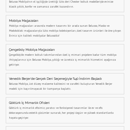
Belusso Mobilya’nın el işçiliğiyle ürettiği lüks deri Chester koltuk modelleriyle evinize
klasik şıklık, konfor ve zamansız zarafet kazandırın.
Mobilya Mağazaları
Mobilya mağazaları arasında modern tasarımı bir arada sunan Belusso, Masko ve
Modoko’daki mağazalarıyla lüks mobilya koleksiyonları, özel tasarım ürünleri ile öne çıkıyor.
Eviniz için kaliteli mobilyalar Belusso’da!
Çengelköy Mobilya Mağazaları
Çengelköy'de modern koltuk takımlarından özel iç mimari projelere kadar tüm mobilya
ihtiyaçlarınız için Belusso Mobilya, şıklığı ve ücretsiz iç mimarlık hizmetini ayağınıza
getiriyor.
Venedik Berjer’de Gerçek Deri Seçeneğiyle %40 İndirim Başladı
Belusso Mobilya, üst düzey malzeme kalitesini ve zarafeti buluşturan Venedik Berjer
modeli için kaçırılmayacak bir kampanya başlattı.
Göktürk İç Mimarlık Ofisleri
Göktürk iç mimarlık ofisimiz, yaratıcı ve fonksiyonel tasarımlar ile ev ve ofis
dekorasyonunda estetik çözümler sunarak, her projeyi özgün ve yüksek standartlarda
hayata geçiriyor.