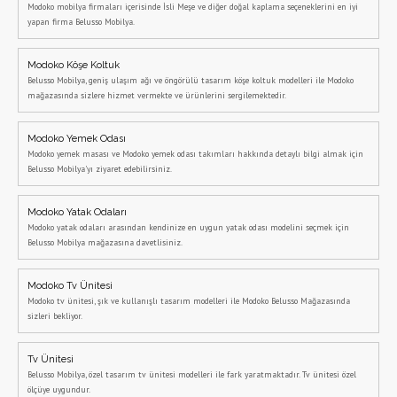
Modoko mobilya firmaları içerisinde İsli Meşe ve diğer doğal kaplama seçeneklerini en iyi
yapan firma Belusso Mobilya.
Modoko Köşe Koltuk
Belusso Mobilya, geniş ulaşım ağı ve öngörülü tasarım köşe koltuk modelleri ile Modoko
mağazasında sizlere hizmet vermekte ve ürünlerini sergilemektedir.
Modoko Yemek Odası
Modoko yemek masası ve Modoko yemek odası takımları hakkında detaylı bilgi almak için
Belusso Mobilya'yı ziyaret edebilirsiniz.
Modoko Yatak Odaları
Modoko yatak odaları arasından kendinize en uygun yatak odası modelini seçmek için
Belusso Mobilya mağazasına davetlisiniz.
Modoko Tv Ünitesi
Modoko tv ünitesi, şık ve kullanışlı tasarım modelleri ile Modoko Belusso Mağazasında
sizleri bekliyor.
Tv Ünitesi
Belusso Mobilya, özel tasarım tv ünitesi modelleri ile fark yaratmaktadır. Tv ünitesi özel
ölçüye uygundur.