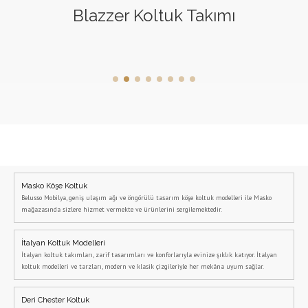
Blazzer Koltuk Takımı
Masko Köşe Koltuk
Belusso Mobilya, geniş ulaşım ağı ve öngörülü tasarım köşe koltuk modelleri ile Masko
mağazasında sizlere hizmet vermekte ve ürünlerini sergilemektedir.
İtalyan Koltuk Modelleri
İtalyan koltuk takımları, zarif tasarımları ve konforlarıyla evinize şıklık katıyor. İtalyan
koltuk modelleri ve tarzları, modern ve klasik çizgileriyle her mekâna uyum sağlar.
Deri Chester Koltuk