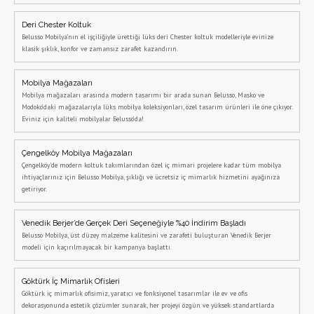
Deri Chester Koltuk
Belusso Mobilya’nın el işçiliğiyle ürettiği lüks deri Chester koltuk modelleriyle evinize
klasik şıklık, konfor ve zamansız zarafet kazandırın.
Mobilya Mağazaları
Mobilya mağazaları arasında modern tasarımı bir arada sunan Belusso, Masko ve
Modoko’daki mağazalarıyla lüks mobilya koleksiyonları, özel tasarım ürünleri ile öne çıkıyor.
Eviniz için kaliteli mobilyalar Belusso’da!
Çengelköy Mobilya Mağazaları
Çengelköy'de modern koltuk takımlarından özel iç mimari projelere kadar tüm mobilya
ihtiyaçlarınız için Belusso Mobilya, şıklığı ve ücretsiz iç mimarlık hizmetini ayağınıza
getiriyor.
Venedik Berjer’de Gerçek Deri Seçeneğiyle %40 İndirim Başladı
Belusso Mobilya, üst düzey malzeme kalitesini ve zarafeti buluşturan Venedik Berjer
modeli için kaçırılmayacak bir kampanya başlattı.
Göktürk İç Mimarlık Ofisleri
Göktürk iç mimarlık ofisimiz, yaratıcı ve fonksiyonel tasarımlar ile ev ve ofis
dekorasyonunda estetik çözümler sunarak, her projeyi özgün ve yüksek standartlarda