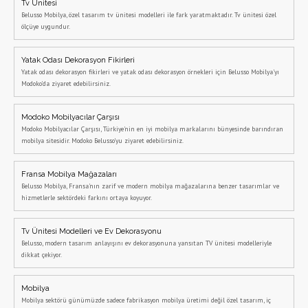
Tv Ünitesi
Belusso Mobilya, özel tasarım tv ünitesi modelleri ile fark yaratmaktadır. Tv ünitesi özel
ölçüye uygundur.
Yatak Odası Dekorasyon Fikirleri
Yatak odası dekorasyon fikirleri ve yatak odası dekorasyon örnekleri için Belusso Mobilya'yı
Modoko'da ziyaret edebilirsiniz.
Modoko Mobilyacılar Çarşısı
Modoko Mobilyacılar Çarşısı, Türkiye'nin en iyi mobilya markalarını bünyesinde barındıran
mobilya sitesidir. Modoko Belusso'yu ziyaret edebilirsiniz.
Fransa Mobilya Mağazaları
Belusso Mobilya, Fransa'nın zarif ve modern mobilya mağazalarına benzer tasarımlar ve
hizmetlerle sektördeki farkını ortaya koyuyor.
Tv Ünitesi Modelleri ve Ev Dekorasyonu
Belusso, modern tasarım anlayışını ev dekorasyonuna yansıtan TV ünitesi modelleriyle
dikkat çekiyor.
Mobilya
Mobilya sektörü günümüzde sadece fabrikasyon mobilya üretimi değil özel tasarım, iç