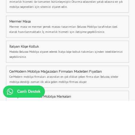
mimarlık hizmeti ile tamamen bütünleşmiştir. Oturma odasından yatak odasına en şık
mobilya seçenekleri için sitemizi ziyaret edin.
Mermer Masa
Mermer masa ve mermer yemek masası tasarımları Belusso Mobilya tarafından özel
olarak hazırlanmaktadır. İç mimarlık hizmeti için iletişime geçebilirsiniz.
İtalyan Köşe Koltuk
Modoko Belusso Mobilya ziyaret ederek İtalya köşe koltuk takımları içinden istediklerinizi
seçebilirsiniz.
CerModern Mobilya Mağazaları Firmaları Modelleri Fiyatları
CerModern mobilya firmaları arasından en çok dikkat çeken firma olan Belusso, siteler
mobilya dendiği zaman ilk akla gelen mobilya firması oluyor.
Canlı Destek
Türkiye'nin En Pahalı Mobilya Markaları
Türkiye'nin en pahalı mobilya markaları sıralamasında ilk sırada çıkan Belusso Mobilya ile
iletişime geçebilirsiniz. Belusso pahalı değil kalitesine göre pahalı mobilyaları olan bir
markadır.
İç Mimarlık Hizmeti Al
İç Mimarlık Hizmeti almak istiyorsanız, bizimle iletişime geçebilirsiniz.