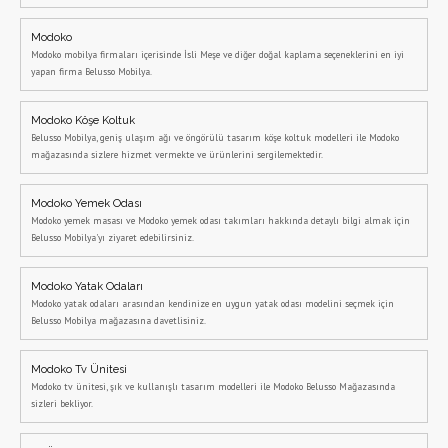
Modoko
Modoko mobilya firmaları içerisinde İsli Meşe ve diğer doğal kaplama seçeneklerini en iyi
yapan firma Belusso Mobilya.
Modoko Köşe Koltuk
Belusso Mobilya, geniş ulaşım ağı ve öngörülü tasarım köşe koltuk modelleri ile Modoko
mağazasında sizlere hizmet vermekte ve ürünlerini sergilemektedir.
Modoko Yemek Odası
Modoko yemek masası ve Modoko yemek odası takımları hakkında detaylı bilgi almak için
Belusso Mobilya'yı ziyaret edebilirsiniz.
Modoko Yatak Odaları
Modoko yatak odaları arasından kendinize en uygun yatak odası modelini seçmek için
Belusso Mobilya mağazasına davetlisiniz.
Modoko Tv Ünitesi
Modoko tv ünitesi, şık ve kullanışlı tasarım modelleri ile Modoko Belusso Mağazasında
sizleri bekliyor.