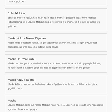
hayata geçiriyor.
Etiler Mobilya
Etiler’de modern koltuk takımlarından özel iç mimari projelere kadar tüm mobilya
ihtiyaçlarınız için Belusso Mobilya, şıklığı ve ücretsiz iç mimarlık hizmetini ayağınıza
getiriyor.
Masko Koltuk Takımı Fiyatları
Masko koltuk fiyatları, kaliteli ve şık tasarımlar arayan kullanıcılar için uygun fiyat
aralıkları sunarak geniş bir kitleye hitap ediyor.
Masko Oturma Grubu
Masko oturma grubu modelleri arasında, modern tasarımı ve konforlu yapısıyla Belusso,
kullanıcıların dikkatini çeken en popüler seçeneklerden biri olarak öne çıkıyor
Masko Koltuk Takımı
Masko koltuk takımı, masko koltuk takımı fiyatları için Belusso mobilya ile iletişime
geçebilirsiniz.
Masko
Belusso Mobilya, İstanbul Masko Mobilya Kenti'nde 15B Blok No:5 adresinde yeni mağazasını
açmanın heyecanını yaşıyor.