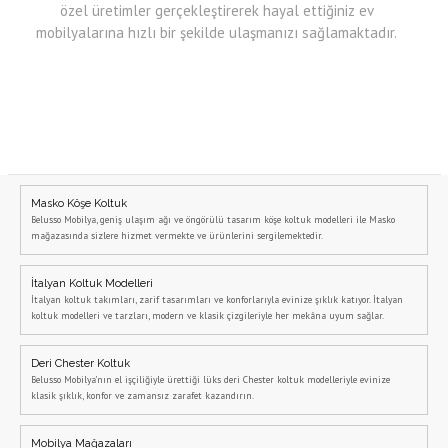
özel üretimler gerçekleştirerek hayal ettiğiniz ev
mobilyalarına hızlı bir şekilde ulaşmanızı sağlamaktadır.
Masko Köşe Koltuk
Belusso Mobilya, geniş ulaşım ağı ve öngörülü tasarım köşe koltuk modelleri ile Masko
mağazasında sizlere hizmet vermekte ve ürünlerini sergilemektedir.
İtalyan Koltuk Modelleri
İtalyan koltuk takımları, zarif tasarımları ve konforlarıyla evinize şıklık katıyor. İtalyan
koltuk modelleri ve tarzları, modern ve klasik çizgileriyle her mekâna uyum sağlar.
Deri Chester Koltuk
Belusso Mobilya’nın el işçiliğiyle ürettiği lüks deri Chester koltuk modelleriyle evinize
klasik şıklık, konfor ve zamansız zarafet kazandırın.
Mobilya Mağazaları