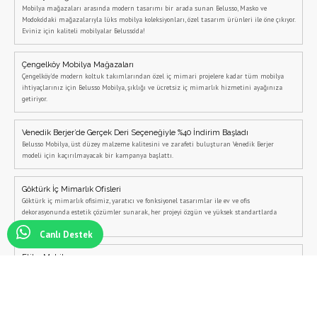
Mobilya mağazaları arasında modern tasarımı bir arada sunan Belusso, Masko ve
Modoko’daki mağazalarıyla lüks mobilya koleksiyonları, özel tasarım ürünleri ile öne çıkıyor.
Eviniz için kaliteli mobilyalar Belusso’da!
Çengelköy Mobilya Mağazaları
Çengelköy'de modern koltuk takımlarından özel iç mimari projelere kadar tüm mobilya
ihtiyaçlarınız için Belusso Mobilya, şıklığı ve ücretsiz iç mimarlık hizmetini ayağınıza
getiriyor.
Venedik Berjer’de Gerçek Deri Seçeneğiyle %40 İndirim Başladı
Belusso Mobilya, üst düzey malzeme kalitesini ve zarafeti buluşturan Venedik Berjer
modeli için kaçırılmayacak bir kampanya başlattı.
Göktürk İç Mimarlık Ofisleri
Göktürk iç mimarlık ofisimiz, yaratıcı ve fonksiyonel tasarımlar ile ev ve ofis
dekorasyonunda estetik çözümler sunarak, her projeyi özgün ve yüksek standartlarda
hayata geçiriyor.
Canlı Destek
Etiler Mobilya
Etiler’de modern koltuk takımlarından özel iç mimari projelere kadar tüm mobilya
ihtiyaçlarınız için Belusso Mobilya, şıklığı ve ücretsiz iç mimarlık hizmetini ayağınıza
getiriyor.