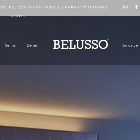
CAD. NO: 223 YUKARI DUDULLU ÜMRANIYE İSTANBUL,
TÜRKIYE
Sehpa
Berjer
Sandalye