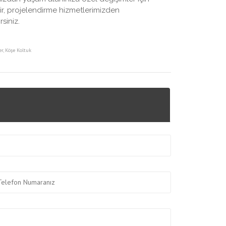
ir, projelendirme hizmetlerimizden
siniz.
er
,
Köşe Koltuk