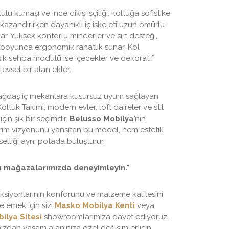
u kumaşı ve ince dikiş işçiliği, koltuğa sofistike
azandırırken dayanıklı iç iskeleti uzun ömürlü
ar. Yüksek konforlu minderler ve sırt desteği,
 boyunca ergonomik rahatlık sunar. Kol
şık sehpa modülü ise içecekler ve dekoratif
şlevsel bir alan ekler.
ağdaş iç mekanlara kusursuz uyum sağlayan
ltuk Takımı; modern evler, loft daireler ve stil
 için şık bir seçimdir.
Belusso Mobilya
’nın
sarım vizyonunu yansıtan bu model, hem estetik
elliği aynı potada buluşturur.
ı mağazalarımızda deneyimleyin."
ksiyonlarının konforunu ve malzeme kalitesini
elemek için sizi
Masko Mobilya Kenti
veya
lya Sitesi
showroomlarımıza davet ediyoruz.
ızdan yaşam alanınıza özel değişimler için