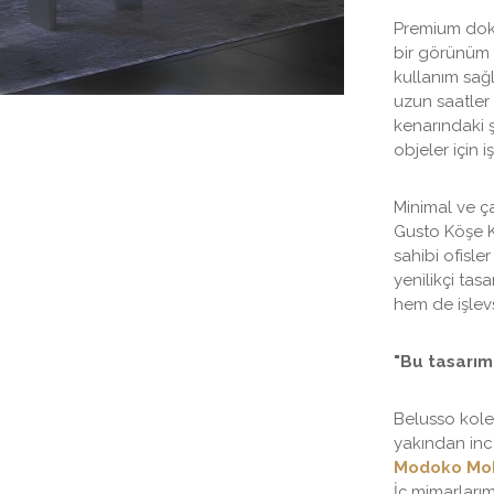
Premium dokul
bir görünüm k
kullanım sağl
uzun saatler
kenarındaki 
objeler için i
Minimal ve ç
Gusto Köşe Ko
sahibi ofisler
yenilikçi ta
hem de işlevs
"Bu tasarım
Belusso kole
yakından inc
Modoko Mobi
İç mimarlarım