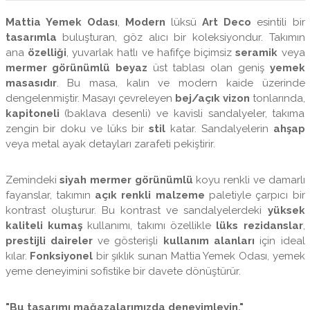
Mattia Yemek Odası
,
Modern
lüksü
Art Deco
esintili bir
tasarımla
buluşturan, göz alıcı bir koleksiyondur. Takımın
ana
özelliği
, yuvarlak hatlı ve hafifçe biçimsiz
seramik
veya
mermer görünümlü beyaz
üst tablası olan geniş
yemek
masasıdır
. Bu masa, kalın ve modern kaide üzerinde
dengelenmiştir. Masayı çevreleyen
bej/açık vizon
tonlarında,
kapitoneli
(baklava desenli) ve kavisli sandalyeler, takıma
zengin bir doku ve lüks bir
stil
katar. Sandalyelerin
ahşap
veya metal ayak detayları zarafeti pekiştirir.
Zemindeki
siyah mermer görünümlü
koyu renkli ve damarlı
fayanslar, takımın
açık renkli malzeme
paletiyle çarpıcı bir
kontrast oluşturur. Bu kontrast ve sandalyelerdeki
yüksek
kaliteli kumaş
kullanımı, takımı özellikle
lüks rezidanslar
,
prestijli daireler
ve gösterişli
kullanım alanları
için ideal
kılar.
Fonksiyonel
bir şıklık sunan Mattia Yemek Odası, yemek
yeme deneyimini sofistike bir davete dönüştürür.
"Bu tasarımı mağazalarımızda deneyimleyin."