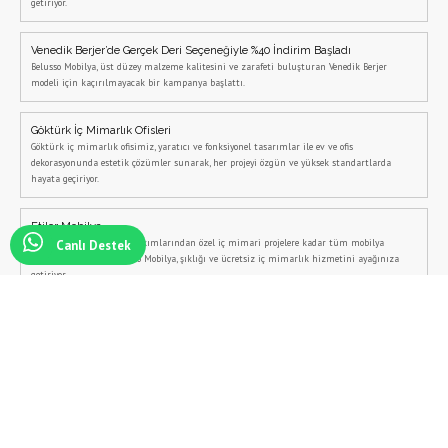
getiriyor.
Venedik Berjer’de Gerçek Deri Seçeneğiyle %40 İndirim Başladı
Belusso Mobilya, üst düzey malzeme kalitesini ve zarafeti buluşturan Venedik Berjer
modeli için kaçırılmayacak bir kampanya başlattı.
Göktürk İç Mimarlık Ofisleri
Göktürk iç mimarlık ofisimiz, yaratıcı ve fonksiyonel tasarımlar ile ev ve ofis
dekorasyonunda estetik çözümler sunarak, her projeyi özgün ve yüksek standartlarda
hayata geçiriyor.
Etiler Mobilya
Etiler’de modern koltuk takımlarından özel iç mimari projelere kadar tüm mobilya
Canlı Destek
ihtiyaçlarınız için Belusso Mobilya, şıklığı ve ücretsiz iç mimarlık hizmetini ayağınıza
getiriyor.
Masko Koltuk Takımı Fiyatları
Masko koltuk fiyatları, kaliteli ve şık tasarımlar arayan kullanıcılar için uygun fiyat
aralıkları sunarak geniş bir kitleye hitap ediyor.
Masko Oturma Grubu
Masko oturma grubu modelleri arasında, modern tasarımı ve konforlu yapısıyla Belusso,
kullanıcıların dikkatini çeken en popüler seçeneklerden biri olarak öne çıkıyor