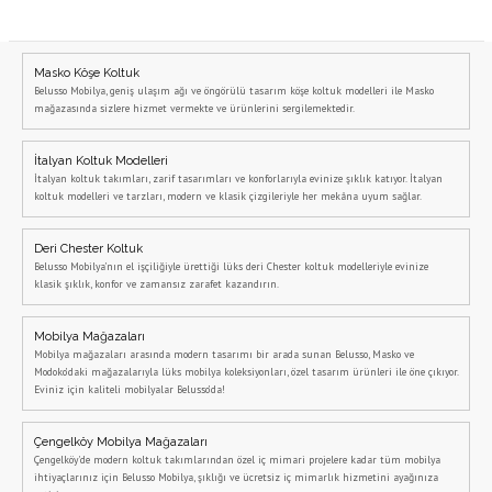
Masko Köşe Koltuk
Belusso Mobilya, geniş ulaşım ağı ve öngörülü tasarım köşe koltuk modelleri ile Masko
mağazasında sizlere hizmet vermekte ve ürünlerini sergilemektedir.
İtalyan Koltuk Modelleri
İtalyan koltuk takımları, zarif tasarımları ve konforlarıyla evinize şıklık katıyor. İtalyan
koltuk modelleri ve tarzları, modern ve klasik çizgileriyle her mekâna uyum sağlar.
Deri Chester Koltuk
Belusso Mobilya’nın el işçiliğiyle ürettiği lüks deri Chester koltuk modelleriyle evinize
klasik şıklık, konfor ve zamansız zarafet kazandırın.
Mobilya Mağazaları
Mobilya mağazaları arasında modern tasarımı bir arada sunan Belusso, Masko ve
Modoko’daki mağazalarıyla lüks mobilya koleksiyonları, özel tasarım ürünleri ile öne çıkıyor.
Eviniz için kaliteli mobilyalar Belusso’da!
Çengelköy Mobilya Mağazaları
Çengelköy'de modern koltuk takımlarından özel iç mimari projelere kadar tüm mobilya
ihtiyaçlarınız için Belusso Mobilya, şıklığı ve ücretsiz iç mimarlık hizmetini ayağınıza