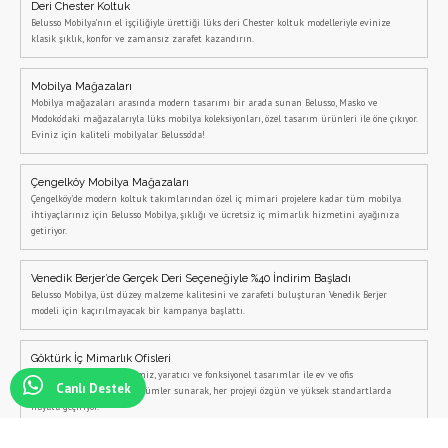
Deri Chester Koltuk
Belusso Mobilya’nın el işçiliğiyle ürettiği lüks deri Chester koltuk modelleriyle evinize
klasik şıklık, konfor ve zamansız zarafet kazandırın.
Mobilya Mağazaları
Mobilya mağazaları arasında modern tasarımı bir arada sunan Belusso, Masko ve
Modoko’daki mağazalarıyla lüks mobilya koleksiyonları, özel tasarım ürünleri ile öne çıkıyor.
Eviniz için kaliteli mobilyalar Belusso’da!
Çengelköy Mobilya Mağazaları
Çengelköy'de modern koltuk takımlarından özel iç mimari projelere kadar tüm mobilya
ihtiyaçlarınız için Belusso Mobilya, şıklığı ve ücretsiz iç mimarlık hizmetini ayağınıza
getiriyor.
Venedik Berjer’de Gerçek Deri Seçeneğiyle %40 İndirim Başladı
Belusso Mobilya, üst düzey malzeme kalitesini ve zarafeti buluşturan Venedik Berjer
modeli için kaçırılmayacak bir kampanya başlattı.
Göktürk İç Mimarlık Ofisleri
Göktürk iç mimarlık ofisimiz, yaratıcı ve fonksiyonel tasarımlar ile ev ve ofis
Canlı Destek
dekorasyonunda estetik çözümler sunarak, her projeyi özgün ve yüksek standartlarda
hayata geçiriyor.