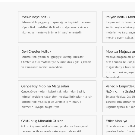
Masko Köşe Koltuk
İtalyan Koltuk Mode
Belusso Mobilya, geniş ulaşım ağı ve öngörülü tasarım
İtalyan koltuk takımlar
köşe koltuk modelleri ile Masko mağazasında sizlere
konforlarıyla evinize şı
hizmet vermekte ve ürünlerini sergilemektedir.
modelleri ve tarzları, 
mekâna uyum sağlar.
Deri Chester Koltuk
Mobilya Mağazalar
Belusso Mobilya’nın el işçiliğiyle ürettiği lüks deri
Mobilya mağazaları ar
Chester koltuk modelleriyle evinize klasik şıklık, konfor
arada sunan Belusso, 
ve zamansız zarafet kazandırın.
mağazalarıyla lüks mob
ürünleri ile öne çıkıyor
Belusso’da!
Çengelköy Mobilya Mağazaları
Venedik Berjer’de 
Çengelköy'de modern koltuk takımlarından özel iç
%40 İndirim Başlad
mimari projelere kadar tüm mobilya ihtiyaçlarınız için
Belusso Mobilya, üst d
Belusso Mobilya, şıklığı ve ücretsiz iç mimarlık
zarafeti buluşturan Ve
hizmetini ayağınıza getiriyor.
kaçırılmayacak bir ka
Göktürk İç Mimarlık Ofisleri
Etiler Mobilya
Göktürk iç mimarlık ofisimiz, yaratıcı ve fonksiyonel
Etiler’de modern kolt
tasarımlar ile ev ve ofis dekorasyonunda estetik
projelere kadar tüm mo