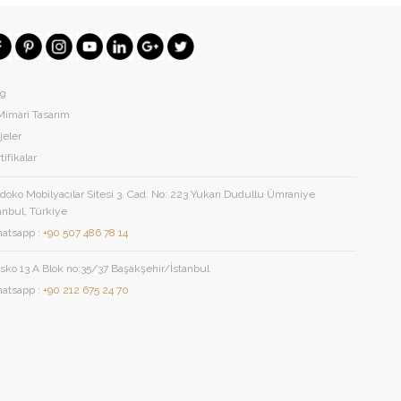
og
Mimari Tasarım
jeler
tifikalar
oko Mobilyacılar Sitesi 3. Cad. No: 223 Yukarı Dudullu Ümraniye
anbul, Türkiye
atsapp :
+90 507 486 78 14
sko 13 A Blok no:35/37 Başakşehir/İstanbul
atsapp :
+90 212 675 24 70