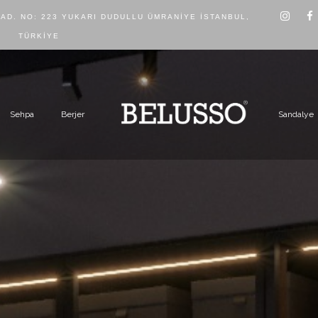
CAD. NO: 223 YUKARI DUDULLU ÜMRANIYE İSTANBUL,
TÜRKIYE
Sehpa
Berjer
Sandalye