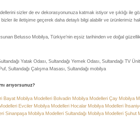
ellerini sizler de ev dekorasyonunuza katmak istiyor ve şıklığı ile gö
ler ile iletişime geçerek daha detaylı bilgi alabilir ve ürünlerimiz hak
sunan Belusso Mobilya, Türkiye’nin eşsiz tarihinden ve doğal güzellikl
Sultandağı Yatak Odası, Sultandağı Yemek Odası, Sultandağı TV Ünite
 Puf, Sultandağı Çalışma Masası, Sultandağı mobilya
 mı arıyorsunuz?
ri
Bayat Mobilya Modelleri
Bolvadin Mobilya Modelleri
Çay Mobilya Mo
Modelleri
Evciler Mobilya Modelleri
Hocalar Mobilya Modelleri
İhsaniy
eri
Sinanpaşa Mobilya Modelleri
Sultandağı Mobilya Modelleri
Şuhut M