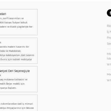
lleri
ı, zarif tasarımları ve
klık katıyor. İtalyan koltuk
Bl
modern ve klasik çizgileriyle her
İç 
Pro
ı
Ser
asında modern tasarımı bir
Masko ve Modoko’daki
Mod
ilya koleksiyonları, özel tasarım
İst
. Eviniz için kaliteli mobilyalar
Wh
Gerçek Deri Seçeneğiyle
Ma
ı
üzey malzeme kalitesini ve
Wh
nedik Berjer modeli için
mpanya başlattı.
uk takımlarından özel iç mimari
bilya ihtiyaçlarınız için Belusso