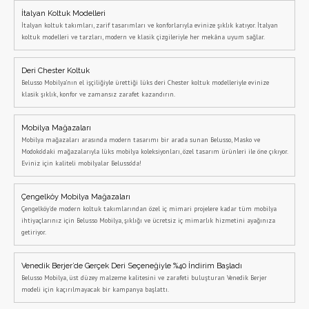
İtalyan Koltuk Modelleri
İtalyan koltuk takımları, zarif tasarımları ve konforlarıyla evinize şıklık katıyor. İtalyan
koltuk modelleri ve tarzları, modern ve klasik çizgileriyle her mekâna uyum sağlar.
Deri Chester Koltuk
Belusso Mobilya’nın el işçiliğiyle ürettiği lüks deri Chester koltuk modelleriyle evinize
klasik şıklık, konfor ve zamansız zarafet kazandırın.
Mobilya Mağazaları
Mobilya mağazaları arasında modern tasarımı bir arada sunan Belusso, Masko ve
Modoko’daki mağazalarıyla lüks mobilya koleksiyonları, özel tasarım ürünleri ile öne çıkıyor.
Eviniz için kaliteli mobilyalar Belusso’da!
Çengelköy Mobilya Mağazaları
Çengelköy'de modern koltuk takımlarından özel iç mimari projelere kadar tüm mobilya
ihtiyaçlarınız için Belusso Mobilya, şıklığı ve ücretsiz iç mimarlık hizmetini ayağınıza
getiriyor.
Venedik Berjer’de Gerçek Deri Seçeneğiyle %40 İndirim Başladı
Belusso Mobilya, üst düzey malzeme kalitesini ve zarafeti buluşturan Venedik Berjer
modeli için kaçırılmayacak bir kampanya başlattı.