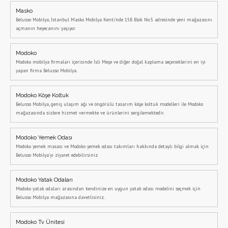
Masko
Belusso Mobilya, İstanbul Masko Mobilya Kenti'nde 15B Blok No:5 adresinde yeni mağazasını
açmanın heyecanını yaşıyor.
Modoko
Modoko mobilya firmaları içerisinde İsli Meşe ve diğer doğal kaplama seçeneklerini en iyi
yapan firma Belusso Mobilya.
Modoko Köşe Koltuk
Belusso Mobilya, geniş ulaşım ağı ve öngörülü tasarım köşe koltuk modelleri ile Modoko
mağazasında sizlere hizmet vermekte ve ürünlerini sergilemektedir.
Modoko Yemek Odası
Modoko yemek masası ve Modoko yemek odası takımları hakkında detaylı bilgi almak için
Belusso Mobilya'yı ziyaret edebilirsiniz.
Modoko Yatak Odaları
Modoko yatak odaları arasından kendinize en uygun yatak odası modelini seçmek için
Belusso Mobilya mağazasına davetlisiniz.
Modoko Tv Ünitesi