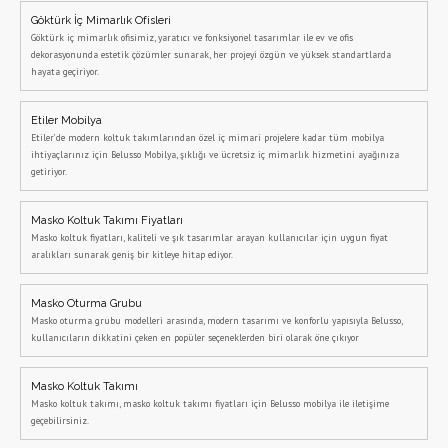
Göktürk İç Mimarlık Ofisleri
Göktürk iç mimarlık ofisimiz, yaratıcı ve fonksiyonel tasarımlar ile ev ve ofis
dekorasyonunda estetik çözümler sunarak, her projeyi özgün ve yüksek standartlarda
hayata geçiriyor.
Etiler Mobilya
Etiler’de modern koltuk takımlarından özel iç mimari projelere kadar tüm mobilya
ihtiyaçlarınız için Belusso Mobilya, şıklığı ve ücretsiz iç mimarlık hizmetini ayağınıza
getiriyor.
Masko Koltuk Takımı Fiyatları
Masko koltuk fiyatları, kaliteli ve şık tasarımlar arayan kullanıcılar için uygun fiyat
aralıkları sunarak geniş bir kitleye hitap ediyor.
Masko Oturma Grubu
Masko oturma grubu modelleri arasında, modern tasarımı ve konforlu yapısıyla Belusso,
kullanıcıların dikkatini çeken en popüler seçeneklerden biri olarak öne çıkıyor
Masko Koltuk Takımı
Masko koltuk takımı, masko koltuk takımı fiyatları için Belusso mobilya ile iletişime
geçebilirsiniz.