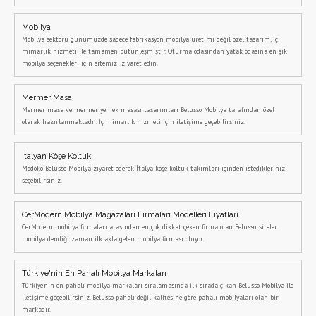
Mobilya
Mobilya sektörü günümüzde sadece fabrikasyon mobilya üretimi değil özel tasarım, iç
mimarlık hizmeti ile tamamen bütünleşmiştir. Oturma odasından yatak odasına en şık
mobilya seçenekleri için sitemizi ziyaret edin.
Mermer Masa
Mermer masa ve mermer yemek masası tasarımları Belusso Mobilya tarafından özel
olarak hazırlanmaktadır. İç mimarlık hizmeti için iletişime geçebilirsiniz.
İtalyan Köşe Koltuk
Modoko Belusso Mobilya ziyaret ederek İtalya köşe koltuk takımları içinden istediklerinizi
seçebilirsiniz.
CerModern Mobilya Mağazaları Firmaları Modelleri Fiyatları
CerModern mobilya firmaları arasından en çok dikkat çeken firma olan Belusso, siteler
mobilya dendiği zaman ilk akla gelen mobilya firması oluyor.
Türkiye'nin En Pahalı Mobilya Markaları
Türkiye'nin en pahalı mobilya markaları sıralamasında ilk sırada çıkan Belusso Mobilya ile
iletişime geçebilirsiniz. Belusso pahalı değil kalitesine göre pahalı mobilyaları olan bir
markadır.