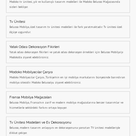
Modoko tv ünitesi, şık ve kullanışlı tasarım modelleri ile Modoko Belusso Mağazasında
sizleri bekliyor.
Tv Ünitesi
Belusso Mobilya, özel tasarım tv ünitesi modelleri ile fark yaratmaktadır. Tv ünitesi özel
ölçüye uygundur.
Yatak Odası Dekorasyon Fikirleri
Yatak odası dekorasyon fikirleri ve yatak odası dekorasyon örnekleri için Belusso Mobilya'yı
Modoko'da ziyaret edebilirsiniz.
Modoko Mobilyacılar Çarşısı
Modoko Mobilyacılar Çarşısı, Türkiye'nin en iyi mobilya markalarını bünyesinde barındıran
mobilya sitesidir. Modoko Belusso'yu ziyaret edebilirsiniz.
Fransa Mobilya Mağazaları
Belusso Mobilya, Fransa'nın zarif ve modern mobilya mağazalarına benzer tasarımlar ve
hizmetlerle sektördeki farkını ortaya koyuyor.
Tv Ünitesi Modelleri ve Ev Dekorasyonu
Belusso, modern tasarım anlayışını ev dekorasyonuna yansıtan TV ünitesi modelleriyle
dikkat çekiyor.