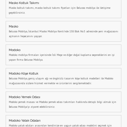
Masko Koltuk Takımı
Masko koltuk takımı, masko koltuk takımı fiyatları için Belusso mobilya ile iletişime
geçebilirsiniz.
Masko
Belusso Mobilya, İstanbul Masko Mobilya Kenti'nde 15B Blok No:5 adresinde yeni mağazasını
açmanın heyecanını yaşıyor.
Modoko
Modoko mobilya firmaları içerisinde İsli Meşe ve diğer doğal kaplama seçeneklerini en iyi
yapan firma Belusso Mobilya.
Modoko Köşe Koltuk
Belusso Mobilya, geniş ulaşım ağı ve öngörülü tasarım köşe koltuk modelleri ile Modoko
mağazasında sizlere hizmet vermekte ve ürünlerini sergilemektedir.
Modoko Yemek Odası
Modoko yemek masası ve Modoko yemek odası takımları hakkında detaylı bilgi almak için
Belusso Mobilya'yı ziyaret edebilirsiniz.
Modoko Yatak Odaları
Modoko yatak odaları arasından kendinize en uygun yatak odası modelini seçmek için