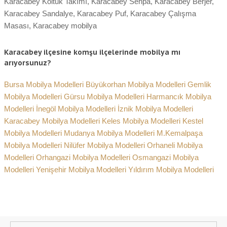
Karacabey Koltuk Takımı, Karacabey Sehpa, Karacabey Berjer,
Karacabey Sandalye, Karacabey Puf, Karacabey Çalışma
Masası, Karacabey mobilya
Karacabey ilçesine komşu ilçelerinde mobilya mı
arıyorsunuz?
Bursa Mobilya Modelleri
Büyükorhan Mobilya Modelleri
Gemlik
Mobilya Modelleri
Gürsu Mobilya Modelleri
Harmancık Mobilya
Modelleri
İnegöl Mobilya Modelleri
İznik Mobilya Modelleri
Karacabey Mobilya Modelleri
Keles Mobilya Modelleri
Kestel
Mobilya Modelleri
Mudanya Mobilya Modelleri
M.Kemalpaşa
Mobilya Modelleri
Nilüfer Mobilya Modelleri
Orhaneli Mobilya
Modelleri
Orhangazi Mobilya Modelleri
Osmangazi Mobilya
Modelleri
Yenişehir Mobilya Modelleri
Yıldırım Mobilya Modelleri