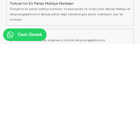
Türkiye'nin En Pahalı Mobilya Markaları
Türkiye'nin en pahalı mobilya markaları sıralamasında ilk sırada çıkan Belusso Mobilya ile
iletişime geçebilirsiniz. Belusso pahalı değil kalitesine göre pahalı mobilyaları olan bir
markadır.
Canlı Destek
İç Mimarlık Hizmeti Al
İç Mimarlık Hizmeti almak istiyorsanız, bizimle iletişime geçebilirsiniz.
İtalyan Mobilya Modelleri
İtalyan Mobilya Modelleri arıyorsanız Belusso Mobilya web sitesi tam size göre, İtalyan
Koltuk Takımlarından İtalyan Yemek odalarına kadar tüm ürünleri Belusso Mobilya'da
bulabilirsiniz.
Modern Yatak Odası Takımları
Modern yatak odası takımları ve modern yatak odası dekorasyonu için ücretsiz iç mimarlık
desteğini Belusso'dan alabilirsiniz.
Şömineli Tv Ünitesi
Şömineli tv ünitesi modelleri, Belusso Mobilya tarafından özel olarak üretilmektedir.
Şömineli tv üniteleri için iletişime geçebilirsiniz.
Ev Dekorasyon Fikirleri