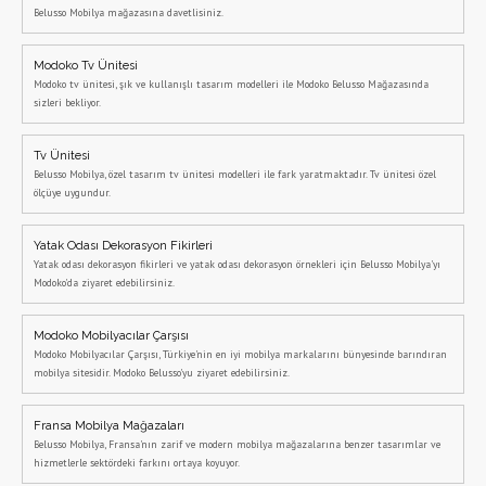
Belusso Mobilya mağazasına davetlisiniz.
Modoko Tv Ünitesi
Modoko tv ünitesi, şık ve kullanışlı tasarım modelleri ile Modoko Belusso Mağazasında
sizleri bekliyor.
Tv Ünitesi
Belusso Mobilya, özel tasarım tv ünitesi modelleri ile fark yaratmaktadır. Tv ünitesi özel
ölçüye uygundur.
Yatak Odası Dekorasyon Fikirleri
Yatak odası dekorasyon fikirleri ve yatak odası dekorasyon örnekleri için Belusso Mobilya'yı
Modoko'da ziyaret edebilirsiniz.
Modoko Mobilyacılar Çarşısı
Modoko Mobilyacılar Çarşısı, Türkiye'nin en iyi mobilya markalarını bünyesinde barındıran
mobilya sitesidir. Modoko Belusso'yu ziyaret edebilirsiniz.
Fransa Mobilya Mağazaları
Belusso Mobilya, Fransa'nın zarif ve modern mobilya mağazalarına benzer tasarımlar ve
hizmetlerle sektördeki farkını ortaya koyuyor.