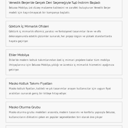
Venedik Berjer’de Gerçek Deri Seçeneğiyle %40 İndirim Başladı
Belusso Mobilya, üst düzey malzeme kalitesini ve zarafeti buluşturan Venedik Berjer
modeli için kaçırılmayacak bir kampanya başlattı.
Göktürk İç Mimarlık Ofisleri
Göktürk iç mimarlık ofisimiz, yaratıcı ve fonksiyonel tasarımlar ile ev ve ofis
dekorasyonunda estetik çözümler sunarak, her projeyi özgün ve yüksek standartlarda
hayata geçiriyor.
Etiler Mobilya
Etiler’de modern koltuk takımlarından özel iç mimari projelere kadar tüm mobilya
ihtiyaçlarınız için Belusso Mobilya, şıklığı ve ücretsiz iç mimarlık hizmetini ayağınıza
getiriyor.
Masko Koltuk Takımı Fiyatları
Masko koltuk fiyatları, kaliteli ve şık tasarımlar arayan kullanıcılar için uygun fiyat
aralıkları sunarak geniş bir kitleye hitap ediyor.
Masko Oturma Grubu
Masko oturma grubu modelleri arasında, modern tasarımı ve konforlu yapısıyla Belusso,
kullanıcıların dikkatini çeken en popüler seçeneklerden biri olarak öne çıkıyor