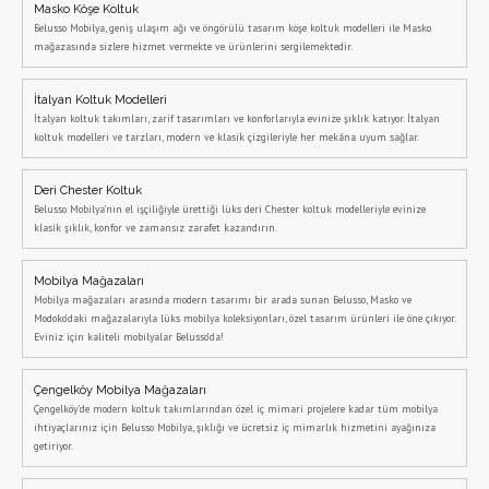
Masko Köşe Koltuk
Belusso Mobilya, geniş ulaşım ağı ve öngörülü tasarım köşe koltuk modelleri ile Masko
mağazasında sizlere hizmet vermekte ve ürünlerini sergilemektedir.
İtalyan Koltuk Modelleri
İtalyan koltuk takımları, zarif tasarımları ve konforlarıyla evinize şıklık katıyor. İtalyan
koltuk modelleri ve tarzları, modern ve klasik çizgileriyle her mekâna uyum sağlar.
Deri Chester Koltuk
Belusso Mobilya’nın el işçiliğiyle ürettiği lüks deri Chester koltuk modelleriyle evinize
klasik şıklık, konfor ve zamansız zarafet kazandırın.
Mobilya Mağazaları
Mobilya mağazaları arasında modern tasarımı bir arada sunan Belusso, Masko ve
Modoko’daki mağazalarıyla lüks mobilya koleksiyonları, özel tasarım ürünleri ile öne çıkıyor.
Eviniz için kaliteli mobilyalar Belusso’da!
Çengelköy Mobilya Mağazaları
Çengelköy'de modern koltuk takımlarından özel iç mimari projelere kadar tüm mobilya
ihtiyaçlarınız için Belusso Mobilya, şıklığı ve ücretsiz iç mimarlık hizmetini ayağınıza
getiriyor.