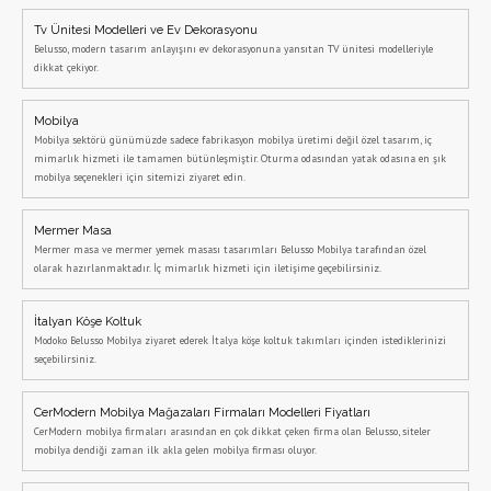
Tv Ünitesi Modelleri ve Ev Dekorasyonu
Belusso, modern tasarım anlayışını ev dekorasyonuna yansıtan TV ünitesi modelleriyle
dikkat çekiyor.
Mobilya
Mobilya sektörü günümüzde sadece fabrikasyon mobilya üretimi değil özel tasarım, iç
mimarlık hizmeti ile tamamen bütünleşmiştir. Oturma odasından yatak odasına en şık
mobilya seçenekleri için sitemizi ziyaret edin.
Mermer Masa
Mermer masa ve mermer yemek masası tasarımları Belusso Mobilya tarafından özel
olarak hazırlanmaktadır. İç mimarlık hizmeti için iletişime geçebilirsiniz.
İtalyan Köşe Koltuk
Modoko Belusso Mobilya ziyaret ederek İtalya köşe koltuk takımları içinden istediklerinizi
seçebilirsiniz.
CerModern Mobilya Mağazaları Firmaları Modelleri Fiyatları
CerModern mobilya firmaları arasından en çok dikkat çeken firma olan Belusso, siteler
mobilya dendiği zaman ilk akla gelen mobilya firması oluyor.