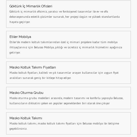
Göktürk İç Mimarlık Ofisleri
Göktürk iç mimarlık ofisimiz, yaratıcı ve fonksiyonel tasarımlar ile ev ve ofis
dekorasyonunda estetik çözümler sunarak, her projeyi özgün ve yüksek standartlarda
hayata geçiriyor.
Etiler Mobilya
Etiler’de modern koltuk takımlarından özel iç mimari projelere kadar tüm mobilya
ihtiyaçlarınız için Belusso Mobilya, şıklığı ve ücretsiz iç mimarlık hizmetini ayağınıza
getiriyor.
Masko Koltuk Takımı Fiyatları
Masko koltuk fiyatları, kaliteli ve şık tasarımlar arayan kullanıcılar için uygun fiyat
aralıkları sunarak geniş bir kitleye hitap ediyor.
Masko Oturma Grubu
Masko oturma grubu modelleri arasında, modern tasarımı ve konforlu yapısıyla Belusso,
kullanıcıların dikkatini çeken en popüler seçeneklerden biri olarak öne çıkıyor
Masko Koltuk Takımı
Masko koltuk takımı, masko koltuk takımı fiyatları için Belusso mobilya ile iletişime
geçebilirsiniz.