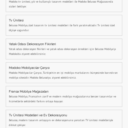
Modoko tv ünitesi, şık ve kullanışlı tasarım modelleri ile Modoko Belusso Mağazasında
sizleri bekliyor.
Tv Ünitesi
Belusso Mobilya, özel tasarım tv ünitesi modelleri ile fark yaratmaktadır. Tv ünitesi özel
ölçüye uygundur.
Yatak Odası Dekorasyon Fikirleri
Yatak odası dekorasyon fikirleri ve yatak odası dekorasyon örnekleri için Belusso Mobilya'yı
Modoko'da ziyaret edebilirsiniz.
Modoko Mobilyacılar Çarşısı
Modoko Mobilyacılar Çarşısı, Türkiye'nin en iyi mobilya markalarını bünyesinde barındıran
mobilya sitesidir. Modoko Belusso'yu ziyaret edebilirsiniz.
Fransa Mobilya Mağazaları
Belusso Mobilya, Fransa'nın zarif ve modern mobilya mağazalarına benzer tasarımlar ve
hizmetlerle sektördeki farkını ortaya koyuyor.
Tv Ünitesi Modelleri ve Ev Dekorasyonu
Belusso, modern tasarım anlayışını ev dekorasyonuna yansıtan TV ünitesi modelleriyle
dikkat çekiyor.