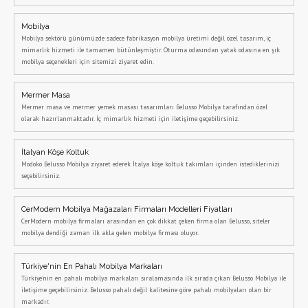
Mobilya
Mobilya sektörü günümüzde sadece fabrikasyon mobilya üretimi değil özel tasarım, iç
mimarlık hizmeti ile tamamen bütünleşmiştir. Oturma odasından yatak odasına en şık
mobilya seçenekleri için sitemizi ziyaret edin.
Mermer Masa
Mermer masa ve mermer yemek masası tasarımları Belusso Mobilya tarafından özel
olarak hazırlanmaktadır. İç mimarlık hizmeti için iletişime geçebilirsiniz.
İtalyan Köşe Koltuk
Modoko Belusso Mobilya ziyaret ederek İtalya köşe koltuk takımları içinden istediklerinizi
seçebilirsiniz.
CerModern Mobilya Mağazaları Firmaları Modelleri Fiyatları
CerModern mobilya firmaları arasından en çok dikkat çeken firma olan Belusso, siteler
mobilya dendiği zaman ilk akla gelen mobilya firması oluyor.
Türkiye'nin En Pahalı Mobilya Markaları
Türkiye'nin en pahalı mobilya markaları sıralamasında ilk sırada çıkan Belusso Mobilya ile
iletişime geçebilirsiniz. Belusso pahalı değil kalitesine göre pahalı mobilyaları olan bir
markadır.