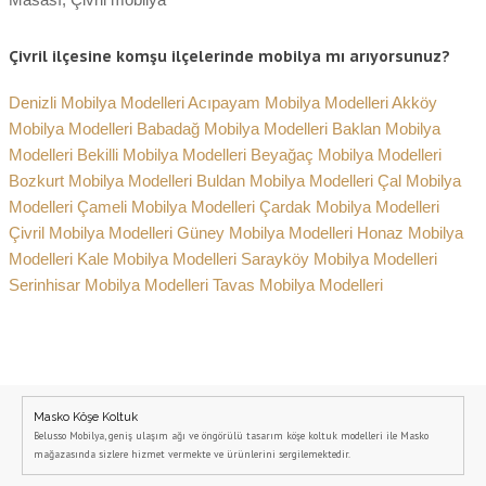
Çivril ilçesine komşu ilçelerinde mobilya mı arıyorsunuz?
Denizli Mobilya Modelleri
Acıpayam Mobilya Modelleri
Akköy
Mobilya Modelleri
Babadağ Mobilya Modelleri
Baklan Mobilya
Modelleri
Bekilli Mobilya Modelleri
Beyağaç Mobilya Modelleri
Bozkurt Mobilya Modelleri
Buldan Mobilya Modelleri
Çal Mobilya
Modelleri
Çameli Mobilya Modelleri
Çardak Mobilya Modelleri
Çivril Mobilya Modelleri
Güney Mobilya Modelleri
Honaz Mobilya
Modelleri
Kale Mobilya Modelleri
Sarayköy Mobilya Modelleri
Serinhisar Mobilya Modelleri
Tavas Mobilya Modelleri
Masko Köşe Koltuk
Belusso Mobilya, geniş ulaşım ağı ve öngörülü tasarım köşe koltuk modelleri ile Masko
mağazasında sizlere hizmet vermekte ve ürünlerini sergilemektedir.