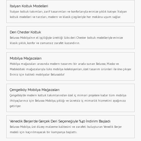
İtalyan Koltuk Modelleri
İtalyan koltuk takımları, zarif tasarımları ve konforlarıyla evinize şıklık katıyor. İtalyan
koltuk modelleri ve tarzları, modern ve klasik çizgileriyle her mekâna uyum sağlar.
Deri Chester Koltuk
Belusso Mobilya’nın el işçiliğiyle ürettiği lüks deri Chester koltuk modelleriyle evinize
klasik şıklık, konfor ve zamansız zarafet kazandırın.
Mobilya Mağazaları
Mobilya mağazaları arasında modern tasarımı bir arada sunan Belusso, Masko ve
Modoko’daki mağazalarıyla lüks mobilya koleksiyonları, özel tasarım ürünleri ile öne çıkıyor.
Eviniz için kaliteli mobilyalar Belusso’da!
Çengelköy Mobilya Mağazaları
Çengelköy'de modern koltuk takımlarından özel iç mimari projelere kadar tüm mobilya
ihtiyaçlarınız için Belusso Mobilya, şıklığı ve ücretsiz iç mimarlık hizmetini ayağınıza
getiriyor.
Venedik Berjer’de Gerçek Deri Seçeneğiyle %40 İndirim Başladı
Belusso Mobilya, üst düzey malzeme kalitesini ve zarafeti buluşturan Venedik Berjer
modeli için kaçırılmayacak bir kampanya başlattı.