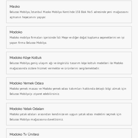
Masko
Belusso Mobilya, İstanbul Masko Mobilya Kenti'nde 15B Blok No:5 adresinde yeni mağazasını
açmanın heyecanını yaşıyor.
Modoko
Modoko mobilya firmaları içerisinde İsli Meşe ve diğer doğal kaplama seçeneklerini en iyi
yapan firma Belusso Mobilya.
Modoko Köşe Koltuk
Belusso Mobilya, geniş ulaşım ağı ve öngörülü tasarım köşe koltuk modelleri ile Modoko
mağazasında sizlere hizmet vermekte ve ürünlerini sergilemektedir.
Modoko Yemek Odası
Modoko yemek masası ve Modoko yemek odası takımları hakkında detaylı bilgi almak için
Belusso Mobilya'yı ziyaret edebilirsiniz.
Modoko Yatak Odaları
Modoko yatak odaları arasından kendinize en uygun yatak odası modelini seçmek için
Belusso Mobilya mağazasına davetlisiniz.
Modoko Tv Ünitesi