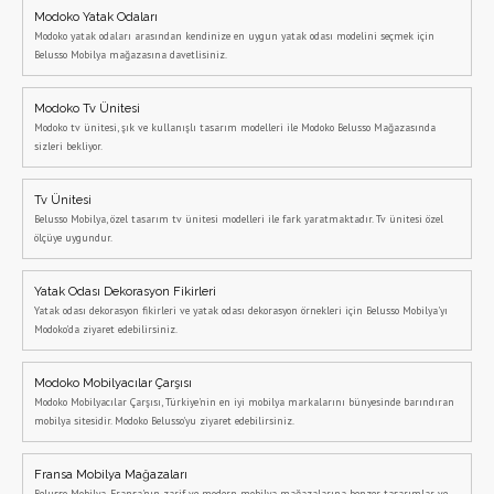
Modoko Yatak Odaları
Modoko yatak odaları arasından kendinize en uygun yatak odası modelini seçmek için
Belusso Mobilya mağazasına davetlisiniz.
Modoko Tv Ünitesi
Modoko tv ünitesi, şık ve kullanışlı tasarım modelleri ile Modoko Belusso Mağazasında
sizleri bekliyor.
Tv Ünitesi
Belusso Mobilya, özel tasarım tv ünitesi modelleri ile fark yaratmaktadır. Tv ünitesi özel
ölçüye uygundur.
Yatak Odası Dekorasyon Fikirleri
Yatak odası dekorasyon fikirleri ve yatak odası dekorasyon örnekleri için Belusso Mobilya'yı
Modoko'da ziyaret edebilirsiniz.
Modoko Mobilyacılar Çarşısı
Modoko Mobilyacılar Çarşısı, Türkiye'nin en iyi mobilya markalarını bünyesinde barındıran
mobilya sitesidir. Modoko Belusso'yu ziyaret edebilirsiniz.
Fransa Mobilya Mağazaları
Belusso Mobilya, Fransa'nın zarif ve modern mobilya mağazalarına benzer tasarımlar ve