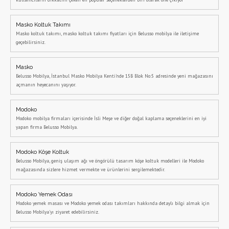
Masko Koltuk Takımı
Masko koltuk takımı, masko koltuk takımı fiyatları için Belusso mobilya ile iletişime
geçebilirsiniz.
Masko
Belusso Mobilya, İstanbul Masko Mobilya Kenti'nde 15B Blok No:5 adresinde yeni mağazasını
açmanın heyecanını yaşıyor.
Modoko
Modoko mobilya firmaları içerisinde İsli Meşe ve diğer doğal kaplama seçeneklerini en iyi
yapan firma Belusso Mobilya.
Modoko Köşe Koltuk
Belusso Mobilya, geniş ulaşım ağı ve öngörülü tasarım köşe koltuk modelleri ile Modoko
mağazasında sizlere hizmet vermekte ve ürünlerini sergilemektedir.
Modoko Yemek Odası
Modoko yemek masası ve Modoko yemek odası takımları hakkında detaylı bilgi almak için
Belusso Mobilya'yı ziyaret edebilirsiniz.