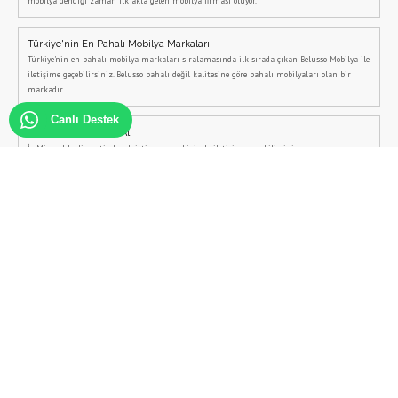
mobilya dendiği zaman ilk akla gelen mobilya firması oluyor.
Türkiye'nin En Pahalı Mobilya Markaları
Türkiye'nin en pahalı mobilya markaları sıralamasında ilk sırada çıkan Belusso Mobilya ile
iletişime geçebilirsiniz. Belusso pahalı değil kalitesine göre pahalı mobilyaları olan bir
markadır.
Canlı Destek
İç Mimarlık Hizmeti Al
İç Mimarlık Hizmeti almak istiyorsanız, bizimle iletişime geçebilirsiniz.
İtalyan Mobilya Modelleri
İtalyan Mobilya Modelleri arıyorsanız Belusso Mobilya web sitesi tam size göre, İtalyan
Koltuk Takımlarından İtalyan Yemek odalarına kadar tüm ürünleri Belusso Mobilya'da
bulabilirsiniz.
Modern Yatak Odası Takımları
Modern yatak odası takımları ve modern yatak odası dekorasyonu için ücretsiz iç mimarlık
desteğini Belusso'dan alabilirsiniz.
Şömineli Tv Ünitesi
Şömineli tv ünitesi modelleri, Belusso Mobilya tarafından özel olarak üretilmektedir.
Şömineli tv üniteleri için iletişime geçebilirsiniz.