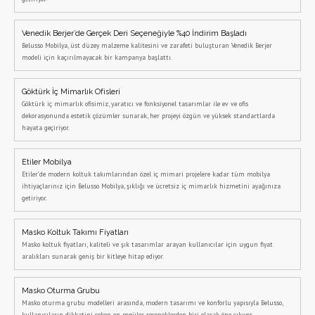
Venedik Berjer’de Gerçek Deri Seçeneğiyle %40 İndirim Başladı
Belusso Mobilya, üst düzey malzeme kalitesini ve zarafeti buluşturan Venedik Berjer
modeli için kaçırılmayacak bir kampanya başlattı.
Göktürk İç Mimarlık Ofisleri
Göktürk iç mimarlık ofisimiz, yaratıcı ve fonksiyonel tasarımlar ile ev ve ofis
dekorasyonunda estetik çözümler sunarak, her projeyi özgün ve yüksek standartlarda
hayata geçiriyor.
Etiler Mobilya
Etiler’de modern koltuk takımlarından özel iç mimari projelere kadar tüm mobilya
ihtiyaçlarınız için Belusso Mobilya, şıklığı ve ücretsiz iç mimarlık hizmetini ayağınıza
getiriyor.
Masko Koltuk Takımı Fiyatları
Masko koltuk fiyatları, kaliteli ve şık tasarımlar arayan kullanıcılar için uygun fiyat
aralıkları sunarak geniş bir kitleye hitap ediyor.
Masko Oturma Grubu
Masko oturma grubu modelleri arasında, modern tasarımı ve konforlu yapısıyla Belusso,
kullanıcıların dikkatini çeken en popüler seçeneklerden biri olarak öne çıkıyor