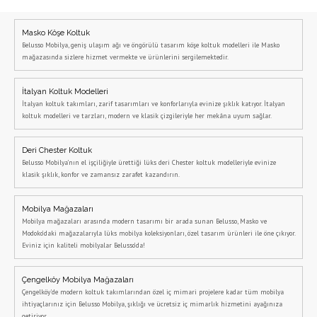
Masko Köşe Koltuk
Belusso Mobilya, geniş ulaşım ağı ve öngörülü tasarım köşe koltuk modelleri ile Masko
mağazasında sizlere hizmet vermekte ve ürünlerini sergilemektedir.
İtalyan Koltuk Modelleri
İtalyan koltuk takımları, zarif tasarımları ve konforlarıyla evinize şıklık katıyor. İtalyan
koltuk modelleri ve tarzları, modern ve klasik çizgileriyle her mekâna uyum sağlar.
Deri Chester Koltuk
Belusso Mobilya’nın el işçiliğiyle ürettiği lüks deri Chester koltuk modelleriyle evinize
klasik şıklık, konfor ve zamansız zarafet kazandırın.
Mobilya Mağazaları
Mobilya mağazaları arasında modern tasarımı bir arada sunan Belusso, Masko ve
Modoko’daki mağazalarıyla lüks mobilya koleksiyonları, özel tasarım ürünleri ile öne çıkıyor.
Eviniz için kaliteli mobilyalar Belusso’da!
Çengelköy Mobilya Mağazaları
Çengelköy'de modern koltuk takımlarından özel iç mimari projelere kadar tüm mobilya
ihtiyaçlarınız için Belusso Mobilya, şıklığı ve ücretsiz iç mimarlık hizmetini ayağınıza
getiriyor.