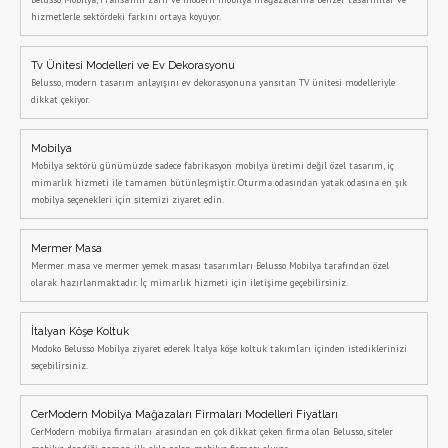
hizmetlerle sektördeki farkını ortaya koyuyor.
Tv Ünitesi Modelleri ve Ev Dekorasyonu
Belusso, modern tasarım anlayışını ev dekorasyonuna yansıtan TV ünitesi modelleriyle
dikkat çekiyor.
Mobilya
Mobilya sektörü günümüzde sadece fabrikasyon mobilya üretimi değil özel tasarım, iç
mimarlık hizmeti ile tamamen bütünleşmiştir. Oturma odasından yatak odasına en şık
mobilya seçenekleri için sitemizi ziyaret edin.
Mermer Masa
Mermer masa ve mermer yemek masası tasarımları Belusso Mobilya tarafından özel
olarak hazırlanmaktadır. İç mimarlık hizmeti için iletişime geçebilirsiniz.
İtalyan Köşe Koltuk
Modoko Belusso Mobilya ziyaret ederek İtalya köşe koltuk takımları içinden istediklerinizi
seçebilirsiniz.
CerModern Mobilya Mağazaları Firmaları Modelleri Fiyatları
CerModern mobilya firmaları arasından en çok dikkat çeken firma olan Belusso, siteler