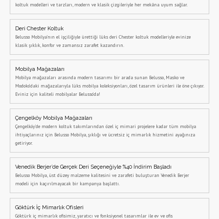
koltuk modelleri ve tarzları, modern ve klasik çizgileriyle her mekâna uyum sağlar.
Deri Chester Koltuk
Belusso Mobilya’nın el işçiliğiyle ürettiği lüks deri Chester koltuk modelleriyle evinize
klasik şıklık, konfor ve zamansız zarafet kazandırın.
Mobilya Mağazaları
Mobilya mağazaları arasında modern tasarımı bir arada sunan Belusso, Masko ve
Modoko’daki mağazalarıyla lüks mobilya koleksiyonları, özel tasarım ürünleri ile öne çıkıyor.
Eviniz için kaliteli mobilyalar Belusso’da!
Çengelköy Mobilya Mağazaları
Çengelköy'de modern koltuk takımlarından özel iç mimari projelere kadar tüm mobilya
ihtiyaçlarınız için Belusso Mobilya, şıklığı ve ücretsiz iç mimarlık hizmetini ayağınıza
getiriyor.
Venedik Berjer’de Gerçek Deri Seçeneğiyle %40 İndirim Başladı
Belusso Mobilya, üst düzey malzeme kalitesini ve zarafeti buluşturan Venedik Berjer
modeli için kaçırılmayacak bir kampanya başlattı.
Göktürk İç Mimarlık Ofisleri
Göktürk iç mimarlık ofisimiz, yaratıcı ve fonksiyonel tasarımlar ile ev ve ofis