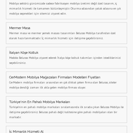
Mobilya sektörü günümüzde sadece fabrikasyon mobilya üretimi değil özel tasarım, iç
mimarlık hizmeti ile tamamen bütünleşmiştir. Oturma odasından yatak odasına en şık
mobilya seçenekleri için sitemizi ziyaret edin.
Mermer Masa
Mermer masa ve mermer yemek masası tasarımları Belusso Mobilya tarafından özel
olarak hazırlanmaktadır. İç mimarlık hizmeti için iletişime geçebilirsiniz.
İtalyan Köşe Koltuk
Modoko Belusso Mobilya ziyaret ederek İtalya köşe koltuk takımları içinden istediklerinizi
seçebilirsiniz.
CerModern Mobilya Mağazaları Firmaları Modelleri Fiyatları
CerModern mobilya firmaları arasından en çok dikkat çeken firma olan Belusso, siteler
mobilya dendiği zaman ilk akla gelen mobilya firması oluyor.
Türkiye'nin En Pahalı Mobilya Markaları
Türkiye'nin en pahalı mobilya markaları sıralamasında ilk sırada çıkan Belusso Mobilya ile
iletişime geçebilirsiniz. Belusso pahalı değil kalitesine göre pahalı mobilyaları olan bir
markadır.
İç Mimarlık Hizmeti Al