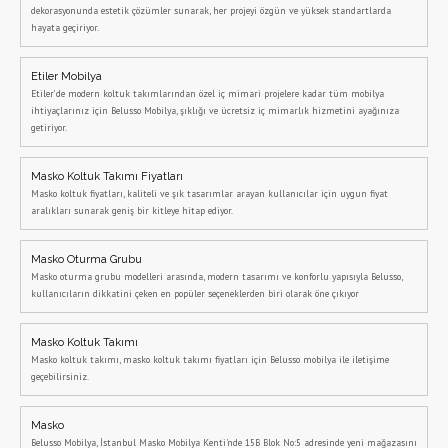
dekorasyonunda estetik çözümler sunarak, her projeyi özgün ve yüksek standartlarda
hayata geçiriyor.
Etiler Mobilya
Etiler’de modern koltuk takımlarından özel iç mimari projelere kadar tüm mobilya
ihtiyaçlarınız için Belusso Mobilya, şıklığı ve ücretsiz iç mimarlık hizmetini ayağınıza
getiriyor.
Masko Koltuk Takımı Fiyatları
Masko koltuk fiyatları, kaliteli ve şık tasarımlar arayan kullanıcılar için uygun fiyat
aralıkları sunarak geniş bir kitleye hitap ediyor.
Masko Oturma Grubu
Masko oturma grubu modelleri arasında, modern tasarımı ve konforlu yapısıyla Belusso,
kullanıcıların dikkatini çeken en popüler seçeneklerden biri olarak öne çıkıyor
Masko Koltuk Takımı
Masko koltuk takımı, masko koltuk takımı fiyatları için Belusso mobilya ile iletişime
geçebilirsiniz.
Masko
Belusso Mobilya, İstanbul Masko Mobilya Kenti'nde 15B Blok No:5 adresinde yeni mağazasını