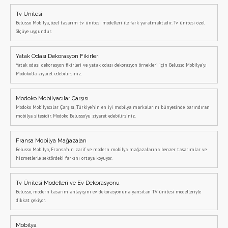
Tv Ünitesi
Belusso Mobilya, özel tasarım tv ünitesi modelleri ile fark yaratmaktadır. Tv ünitesi özel
ölçüye uygundur.
Yatak Odası Dekorasyon Fikirleri
Yatak odası dekorasyon fikirleri ve yatak odası dekorasyon örnekleri için Belusso Mobilya'yı
Modoko'da ziyaret edebilirsiniz.
Modoko Mobilyacılar Çarşısı
Modoko Mobilyacılar Çarşısı, Türkiye'nin en iyi mobilya markalarını bünyesinde barındıran
mobilya sitesidir. Modoko Belusso'yu ziyaret edebilirsiniz.
Fransa Mobilya Mağazaları
Belusso Mobilya, Fransa'nın zarif ve modern mobilya mağazalarına benzer tasarımlar ve
hizmetlerle sektördeki farkını ortaya koyuyor.
Tv Ünitesi Modelleri ve Ev Dekorasyonu
Belusso, modern tasarım anlayışını ev dekorasyonuna yansıtan TV ünitesi modelleriyle
dikkat çekiyor.
Mobilya