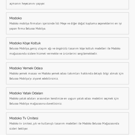
açmanın heyecanını yaşıyor.
Modoko
Modoko mobilya firmaları içerisinde İsli Meşe ve diğer doğal kaplama seçeneklerini en iyi
yapan firma Belusso Mobilya.
Modoko Köşe Koltuk
Belusso Mobilya, geniş ulaşım ağı ve öngörülü tasarım köşe koltuk modelleri ile Modoko
mağazasında sizlere hizmet vermekte ve ürünlerini sergilemektedir.
Modoko Yemek Odası
Modoko yemek masası ve Modoko yemek odası takımları hakkında detaylı bilgi almak için
Belusso Mobilya'yı ziyaret edebilirsiniz.
Modoko Yatak Odaları
Modoko yatak odaları arasından kendinize en uygun yatak odası modelini seçmek için
Belusso Mobilya mağazasına davetlisiniz.
Modoko Tv Ünitesi
Modoko tv ünitesi, şık ve kullanışlı tasarım modelleri ile Modoko Belusso Mağazasında
sizleri bekliyor.