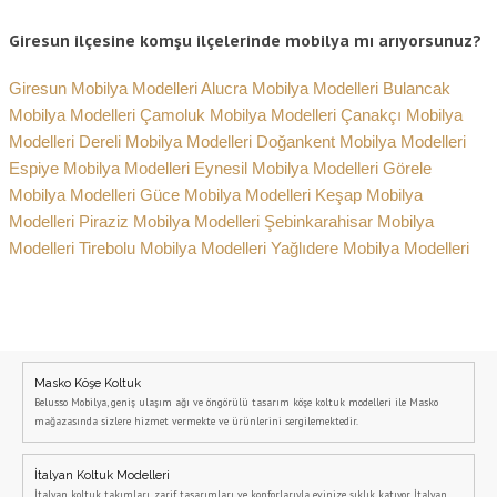
Giresun ilçesine komşu ilçelerinde mobilya mı arıyorsunuz?
Giresun Mobilya Modelleri
Alucra Mobilya Modelleri
Bulancak
Mobilya Modelleri
Çamoluk Mobilya Modelleri
Çanakçı Mobilya
Modelleri
Dereli Mobilya Modelleri
Doğankent Mobilya Modelleri
Espiye Mobilya Modelleri
Eynesil Mobilya Modelleri
Görele
Mobilya Modelleri
Güce Mobilya Modelleri
Keşap Mobilya
Modelleri
Piraziz Mobilya Modelleri
Şebinkarahisar Mobilya
Modelleri
Tirebolu Mobilya Modelleri
Yağlıdere Mobilya Modelleri
Masko Köşe Koltuk
Belusso Mobilya, geniş ulaşım ağı ve öngörülü tasarım köşe koltuk modelleri ile Masko
mağazasında sizlere hizmet vermekte ve ürünlerini sergilemektedir.
İtalyan Koltuk Modelleri
İtalyan koltuk takımları, zarif tasarımları ve konforlarıyla evinize şıklık katıyor. İtalyan