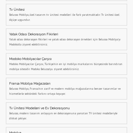
Tv Ünitesi
Belusso Mobilya, özel tasarım tv ünitesi modelleri ile fark yaratmaktadır. Tv ünitesi özel
ölçüye uygundur.
Yatak Odası Dekorasyon Fikirleri
Yatak odası dekorasyon fikirleri ve yatak odası dekorasyon örnekleri için Belusso Mobilya'yı
Modoko'da ziyaret edebilirsiniz.
Modoko Mobilyacılar Çarşısı
Modoko Mobilyacılar Çarşısı, Türkiye'nin en iyi mobilya markalarını bünyesinde barındıran
mobilya sitesidir. Modoko Belusso'yu ziyaret edebilirsiniz.
Fransa Mobilya Mağazaları
Belusso Mobilya, Fransa'nın zarif ve modern mobilya mağazalarına benzer tasarımlar ve
hizmetlerle sektördeki farkını ortaya koyuyor.
Tv Ünitesi Modelleri ve Ev Dekorasyonu
Belusso, modern tasarım anlayışını ev dekorasyonuna yansıtan TV ünitesi modelleriyle
dikkat çekiyor.
Mobilya