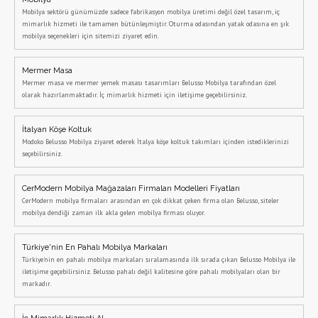
Mobilya sektörü günümüzde sadece fabrikasyon mobilya üretimi değil özel tasarım, iç
mimarlık hizmeti ile tamamen bütünleşmiştir. Oturma odasından yatak odasına en şık
mobilya seçenekleri için sitemizi ziyaret edin.
Mermer Masa
Mermer masa ve mermer yemek masası tasarımları Belusso Mobilya tarafından özel
olarak hazırlanmaktadır. İç mimarlık hizmeti için iletişime geçebilirsiniz.
İtalyan Köşe Koltuk
Modoko Belusso Mobilya ziyaret ederek İtalya köşe koltuk takımları içinden istediklerinizi
seçebilirsiniz.
CerModern Mobilya Mağazaları Firmaları Modelleri Fiyatları
CerModern mobilya firmaları arasından en çok dikkat çeken firma olan Belusso, siteler
mobilya dendiği zaman ilk akla gelen mobilya firması oluyor.
Türkiye'nin En Pahalı Mobilya Markaları
Türkiye'nin en pahalı mobilya markaları sıralamasında ilk sırada çıkan Belusso Mobilya ile
iletişime geçebilirsiniz. Belusso pahalı değil kalitesine göre pahalı mobilyaları olan bir
markadır.