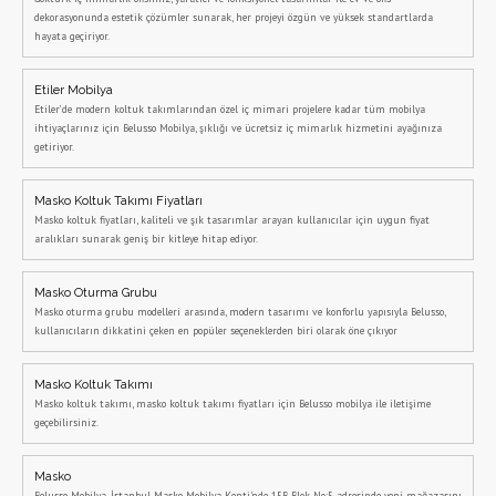
dekorasyonunda estetik çözümler sunarak, her projeyi özgün ve yüksek standartlarda
hayata geçiriyor.
Etiler Mobilya
Etiler’de modern koltuk takımlarından özel iç mimari projelere kadar tüm mobilya
ihtiyaçlarınız için Belusso Mobilya, şıklığı ve ücretsiz iç mimarlık hizmetini ayağınıza
getiriyor.
Masko Koltuk Takımı Fiyatları
Masko koltuk fiyatları, kaliteli ve şık tasarımlar arayan kullanıcılar için uygun fiyat
aralıkları sunarak geniş bir kitleye hitap ediyor.
Masko Oturma Grubu
Masko oturma grubu modelleri arasında, modern tasarımı ve konforlu yapısıyla Belusso,
kullanıcıların dikkatini çeken en popüler seçeneklerden biri olarak öne çıkıyor
Masko Koltuk Takımı
Masko koltuk takımı, masko koltuk takımı fiyatları için Belusso mobilya ile iletişime
geçebilirsiniz.
Masko
Belusso Mobilya, İstanbul Masko Mobilya Kenti'nde 15B Blok No:5 adresinde yeni mağazasını