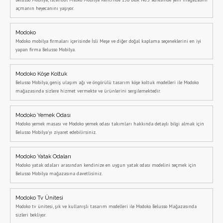
açmanın heyecanını yaşıyor.
Modoko
Modoko mobilya firmaları içerisinde İsli Meşe ve diğer doğal kaplama seçeneklerini en iyi
yapan firma Belusso Mobilya.
Modoko Köşe Koltuk
Belusso Mobilya, geniş ulaşım ağı ve öngörülü tasarım köşe koltuk modelleri ile Modoko
mağazasında sizlere hizmet vermekte ve ürünlerini sergilemektedir.
Modoko Yemek Odası
Modoko yemek masası ve Modoko yemek odası takımları hakkında detaylı bilgi almak için
Belusso Mobilya'yı ziyaret edebilirsiniz.
Modoko Yatak Odaları
Modoko yatak odaları arasından kendinize en uygun yatak odası modelini seçmek için
Belusso Mobilya mağazasına davetlisiniz.
Modoko Tv Ünitesi
Modoko tv ünitesi, şık ve kullanışlı tasarım modelleri ile Modoko Belusso Mağazasında
sizleri bekliyor.