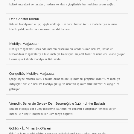
koltuk modelleri ve tarzları, modern ve klasik çizgileriyle her mekâna uyum sağlar.
Deri Chester Koltuk
Belusso Mobilya’nın el işçiliğiyle ürettiği lüks deri Chester koltuk modelleriyle evinize
klasik şıklık, konfor ve zamansız zarafet kazandırın.
Mobilya Mağazaları
Mobilya mağazaları arasında modern tasarımı bir arada sunan Belusso, Masko ve
Modoko’daki mağazalarıyla lüks mobilya koleksiyonları, özel tasarım ürünleri ile öne çıkıyor.
Eviniz için kaliteli mobilyalar Belusso’da!
Çengelköy Mobilya Mağazaları
Çengelköy'de modern koltuk takımlarından özel iç mimari projelere kadar tüm mobilya
ihtiyaçlarınız için Belusso Mobilya, şıklığı ve ücretsiz iç mimarlık hizmetini ayağınıza
getiriyor.
Venedik Berjer’de Gerçek Deri Seçeneğiyle %40 İndirim Başladı
Belusso Mobilya, üst düzey malzeme kalitesini ve zarafeti buluşturan Venedik Berjer
modeli için kaçırılmayacak bir kampanya başlattı.
Göktürk İç Mimarlık Ofisleri
Göktürk iç mimarlık ofisimiz, yaratıcı ve fonksiyonel tasarımlar ile ev ve ofis