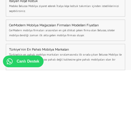
İtalyan Köşe Koltuk
Modoko Belusso Mobilya ziyaret ederek İtalya köşe koltuk takımları içinden istediklerinizi
seçebilirsiniz.
CerModern Mobilya Mağazaları Firmaları Modelleri Fiyatları
CerModern mobilya firmaları arasından en çok dikkat çeken firma olan Belusso, siteler
mobilya dendiği zaman ilk akla gelen mobilya firması oluyor.
Türkiye'nin En Pahalı Mobilya Markaları
Türkiye'nin en pahalı mobilya markaları sıralamasında ilk sırada çıkan Belusso Mobilya ile
iletişime geçebilirsiniz. Belusso pahalı değil kalitesine göre pahalı mobilyaları olan bir
Canlı Destek
markadır.
İç Mimarlık Hizmeti Al
İç Mimarlık Hizmeti almak istiyorsanız, bizimle iletişime geçebilirsiniz.
İtalyan Mobilya Modelleri
İtalyan Mobilya Modelleri arıyorsanız Belusso Mobilya web sitesi tam size göre, İtalyan
Koltuk Takımlarından İtalyan Yemek odalarına kadar tüm ürünleri Belusso Mobilya'da
bulabilirsiniz.
Modern Yatak Odası Takımları