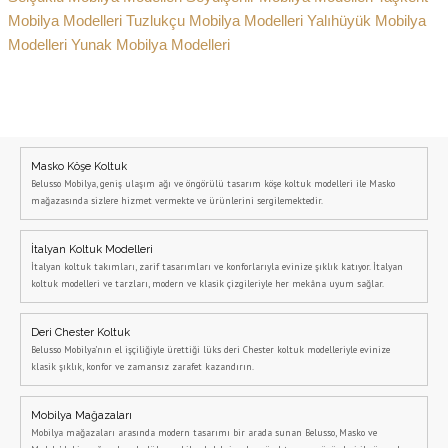
Mobilya Modelleri
Tuzlukçu Mobilya Modelleri
Yalıhüyük Mobilya
Modelleri
Yunak Mobilya Modelleri
Masko Köşe Koltuk
Belusso Mobilya, geniş ulaşım ağı ve öngörülü tasarım köşe koltuk modelleri ile Masko
mağazasında sizlere hizmet vermekte ve ürünlerini sergilemektedir.
İtalyan Koltuk Modelleri
İtalyan koltuk takımları, zarif tasarımları ve konforlarıyla evinize şıklık katıyor. İtalyan
koltuk modelleri ve tarzları, modern ve klasik çizgileriyle her mekâna uyum sağlar.
Deri Chester Koltuk
Belusso Mobilya’nın el işçiliğiyle ürettiği lüks deri Chester koltuk modelleriyle evinize
klasik şıklık, konfor ve zamansız zarafet kazandırın.
Mobilya Mağazaları
Mobilya mağazaları arasında modern tasarımı bir arada sunan Belusso, Masko ve