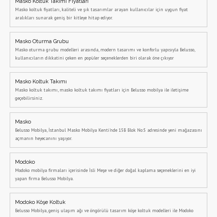
Masko Koltuk Takımı Fiyatları
Masko koltuk fiyatları, kaliteli ve şık tasarımlar arayan kullanıcılar için uygun fiyat
aralıkları sunarak geniş bir kitleye hitap ediyor.
Masko Oturma Grubu
Masko oturma grubu modelleri arasında, modern tasarımı ve konforlu yapısıyla Belusso,
kullanıcıların dikkatini çeken en popüler seçeneklerden biri olarak öne çıkıyor
Masko Koltuk Takımı
Masko koltuk takımı, masko koltuk takımı fiyatları için Belusso mobilya ile iletişime
geçebilirsiniz.
Masko
Belusso Mobilya, İstanbul Masko Mobilya Kenti'nde 15B Blok No:5 adresinde yeni mağazasını
açmanın heyecanını yaşıyor.
Modoko
Modoko mobilya firmaları içerisinde İsli Meşe ve diğer doğal kaplama seçeneklerini en iyi
yapan firma Belusso Mobilya.
Modoko Köşe Koltuk
Belusso Mobilya, geniş ulaşım ağı ve öngörülü tasarım köşe koltuk modelleri ile Modoko