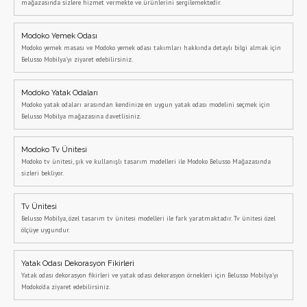
mağazasında sizlere hizmet vermekte ve ürünlerini sergilemektedir.
Modoko Yemek Odası
Modoko yemek masası ve Modoko yemek odası takımları hakkında detaylı bilgi almak için
Belusso Mobilya'yı ziyaret edebilirsiniz.
Modoko Yatak Odaları
Modoko yatak odaları arasından kendinize en uygun yatak odası modelini seçmek için
Belusso Mobilya mağazasına davetlisiniz.
Modoko Tv Ünitesi
Modoko tv ünitesi, şık ve kullanışlı tasarım modelleri ile Modoko Belusso Mağazasında
sizleri bekliyor.
Tv Ünitesi
Belusso Mobilya, özel tasarım tv ünitesi modelleri ile fark yaratmaktadır. Tv ünitesi özel
ölçüye uygundur.
Yatak Odası Dekorasyon Fikirleri
Yatak odası dekorasyon fikirleri ve yatak odası dekorasyon örnekleri için Belusso Mobilya'yı
Modoko'da ziyaret edebilirsiniz.