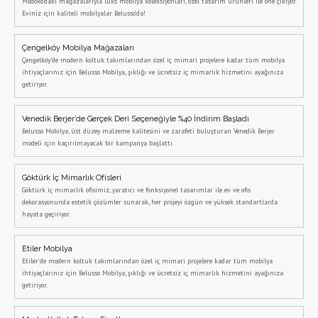
Modoko’daki mağazalarıyla lüks mobilya koleksiyonları, özel tasarım ürünleri ile öne çıkıyor.
Eviniz için kaliteli mobilyalar Belusso’da!
Çengelköy Mobilya Mağazaları
Çengelköy'de modern koltuk takımlarından özel iç mimari projelere kadar tüm mobilya
ihtiyaçlarınız için Belusso Mobilya, şıklığı ve ücretsiz iç mimarlık hizmetini ayağınıza
getiriyor.
Venedik Berjer’de Gerçek Deri Seçeneğiyle %40 İndirim Başladı
Belusso Mobilya, üst düzey malzeme kalitesini ve zarafeti buluşturan Venedik Berjer
modeli için kaçırılmayacak bir kampanya başlattı.
Göktürk İç Mimarlık Ofisleri
Göktürk iç mimarlık ofisimiz, yaratıcı ve fonksiyonel tasarımlar ile ev ve ofis
dekorasyonunda estetik çözümler sunarak, her projeyi özgün ve yüksek standartlarda
hayata geçiriyor.
Etiler Mobilya
Etiler’de modern koltuk takımlarından özel iç mimari projelere kadar tüm mobilya
ihtiyaçlarınız için Belusso Mobilya, şıklığı ve ücretsiz iç mimarlık hizmetini ayağınıza
getiriyor.