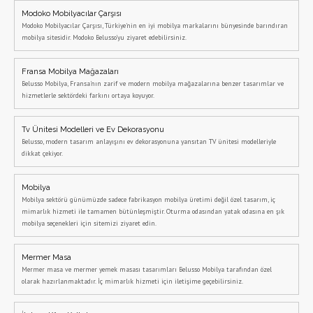
Modoko Mobilyacılar Çarşısı
Modoko Mobilyacılar Çarşısı, Türkiye'nin en iyi mobilya markalarını bünyesinde barındıran
mobilya sitesidir. Modoko Belusso'yu ziyaret edebilirsiniz.
Fransa Mobilya Mağazaları
Belusso Mobilya, Fransa'nın zarif ve modern mobilya mağazalarına benzer tasarımlar ve
hizmetlerle sektördeki farkını ortaya koyuyor.
Tv Ünitesi Modelleri ve Ev Dekorasyonu
Belusso, modern tasarım anlayışını ev dekorasyonuna yansıtan TV ünitesi modelleriyle
dikkat çekiyor.
Mobilya
Mobilya sektörü günümüzde sadece fabrikasyon mobilya üretimi değil özel tasarım, iç
mimarlık hizmeti ile tamamen bütünleşmiştir. Oturma odasından yatak odasına en şık
mobilya seçenekleri için sitemizi ziyaret edin.
Mermer Masa
Mermer masa ve mermer yemek masası tasarımları Belusso Mobilya tarafından özel
olarak hazırlanmaktadır. İç mimarlık hizmeti için iletişime geçebilirsiniz.