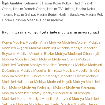
İlgili Anahtar Kelimeler :
Hadim Köşe Koltuk, Hadim Yatak
Odası, Hadim Yemek Odası, Hadim TV Ünitesi, Hadim Koltuk
Takımı, Hadim Sehpa, Hadim Berjer, Hadim Sandalye, Hadim Puf,
Hadim Çalışma Masası, Hadim mobilya
Hadim ilçesine komşu ilçelerinde mobilya mı arıyorsunuz?
Konya Mobilya Modelleri
Ahırlı Mobilya Modelleri
Akören Mobilya
Modelleri
Akşehir Mobilya Modelleri
Altınekin Mobilya Modelleri
Beyşehir Mobilya Modelleri
Bozkır Mobilya Modelleri
Cihanbeyli
Mobilya Modelleri
Çeltik Mobilya Modelleri
Çumra Mobilya
Modelleri
Derbent Mobilya Modelleri
Derebucak Mobilya Modelleri
Doğanhisar Mobilya Modelleri
Emirgazi Mobilya Modelleri
Ereğli
Mobilya Modelleri
Güneysınır Mobilya Modelleri
Hadim Mobilya
Modelleri
Halkapınar Mobilya Modelleri
Hüyük Mobilya Modelleri
Ilgın Mobilya Modelleri
Kadınhanı Mobilya Modelleri
Karapınar
Mobilya Modelleri
Karatay Mobilya Modelleri
Kulu Mobilya
Modelleri
Meram Mobilya Modelleri
Sarayönü Mobilya Modelleri
Selçuklu Mobilya Modelleri
Seydişehir Mobilya Modelleri
Taşkent