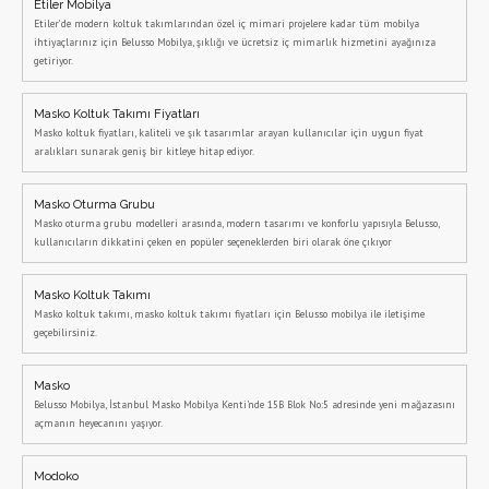
Etiler Mobilya
Etiler’de modern koltuk takımlarından özel iç mimari projelere kadar tüm mobilya
ihtiyaçlarınız için Belusso Mobilya, şıklığı ve ücretsiz iç mimarlık hizmetini ayağınıza
getiriyor.
Masko Koltuk Takımı Fiyatları
Masko koltuk fiyatları, kaliteli ve şık tasarımlar arayan kullanıcılar için uygun fiyat
aralıkları sunarak geniş bir kitleye hitap ediyor.
Masko Oturma Grubu
Masko oturma grubu modelleri arasında, modern tasarımı ve konforlu yapısıyla Belusso,
kullanıcıların dikkatini çeken en popüler seçeneklerden biri olarak öne çıkıyor
Masko Koltuk Takımı
Masko koltuk takımı, masko koltuk takımı fiyatları için Belusso mobilya ile iletişime
geçebilirsiniz.
Masko
Belusso Mobilya, İstanbul Masko Mobilya Kenti'nde 15B Blok No:5 adresinde yeni mağazasını
açmanın heyecanını yaşıyor.
Modoko