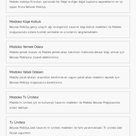
Modoko mobilya firmaları içerisinde İsli Meşe ve diğer doğal kaplama seçeneklerini en iyi
yapan firma Belusso Mobilya.
Modoko Köşe Koltuk
Belusso Mobilya, geniş ulaşım ağı ve öngörülü tasarım köşe koltuk modelleri ile Modoko
mağazasında sizlere hizmet vermekte ve ürünlerini sergilemektedir.
Modoko Yemek Odası
Modoko yemek masası ve Modoko yemek odası takımları hakkında detaylı bilgi almak için
Belusso Mobilya'yı ziyaret edebilirsiniz.
Modoko Yatak Odaları
Modoko yatak odaları arasından kendinize en uygun yatak odası modelini seçmek için
Belusso Mobilya mağazasına davetlisiniz.
Modoko Tv Ünitesi
Modoko tv ünitesi, şık ve kullanışlı tasarım modelleri ile Modoko Belusso Mağazasında
sizleri bekliyor.
Tv Ünitesi
Belusso Mobilya, özel tasarım tv ünitesi modelleri ile fark yaratmaktadır. Tv ünitesi özel
ölçüye uygundur.