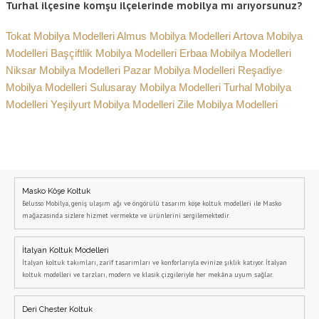
Turhal ilçesine komşu ilçelerinde mobilya mı arıyorsunuz?
Tokat Mobilya Modelleri
Almus Mobilya Modelleri
Artova Mobilya
Modelleri
Başçiftlik Mobilya Modelleri
Erbaa Mobilya Modelleri
Niksar Mobilya Modelleri
Pazar Mobilya Modelleri
Reşadiye
Mobilya Modelleri
Sulusaray Mobilya Modelleri
Turhal Mobilya
Modelleri
Yeşilyurt Mobilya Modelleri
Zile Mobilya Modelleri
Masko Köşe Koltuk
Belusso Mobilya, geniş ulaşım ağı ve öngörülü tasarım köşe koltuk modelleri ile Masko
mağazasında sizlere hizmet vermekte ve ürünlerini sergilemektedir.
İtalyan Koltuk Modelleri
İtalyan koltuk takımları, zarif tasarımları ve konforlarıyla evinize şıklık katıyor. İtalyan
koltuk modelleri ve tarzları, modern ve klasik çizgileriyle her mekâna uyum sağlar.
Deri Chester Koltuk