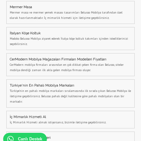
Mermer Masa
Mermer masa ve mermer yemek masası tasarımları Belusso Mobilya tarafından özel
olarak hazırlanmaktadır. İç mimarlık hizmeti için iletişime geçebilirsiniz.
İtalyan Köşe Koltuk
Modoko Belusso Mobilya ziyaret ederek İtalya köşe koltuk takımları içinden istediklerinizi
seçebilirsiniz.
CerModern Mobilya Mağazaları Firmaları Modelleri Fiyatları
CerModern mobilya firmaları arasından en çok dikkat çeken firma olan Belusso, siteler
mobilya dendiği zaman ilk akla gelen mobilya firması oluyor.
Türkiye'nin En Pahalı Mobilya Markaları
Türkiye'nin en pahalı mobilya markaları sıralamasında ilk sırada çıkan Belusso Mobilya ile
iletişime geçebilirsiniz. Belusso pahalı değil kalitesine göre pahalı mobilyaları olan bir
markadır.
İç Mimarlık Hizmeti Al
İç Mimarlık Hizmeti almak istiyorsanız, bizimle iletişime geçebilirsiniz.
İtalyan Mobilya Modelleri
Canlı Destek