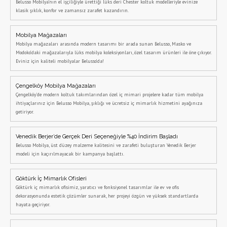
Belusso Mobilya’nın el işçiliğiyle ürettiği lüks deri Chester koltuk modelleriyle evinize
klasik şıklık, konfor ve zamansız zarafet kazandırın.
Mobilya Mağazaları
Mobilya mağazaları arasında modern tasarımı bir arada sunan Belusso, Masko ve
Modoko’daki mağazalarıyla lüks mobilya koleksiyonları, özel tasarım ürünleri ile öne çıkıyor.
Eviniz için kaliteli mobilyalar Belusso’da!
Çengelköy Mobilya Mağazaları
Çengelköy'de modern koltuk takımlarından özel iç mimari projelere kadar tüm mobilya
ihtiyaçlarınız için Belusso Mobilya, şıklığı ve ücretsiz iç mimarlık hizmetini ayağınıza
getiriyor.
Venedik Berjer’de Gerçek Deri Seçeneğiyle %40 İndirim Başladı
Belusso Mobilya, üst düzey malzeme kalitesini ve zarafeti buluşturan Venedik Berjer
modeli için kaçırılmayacak bir kampanya başlattı.
Göktürk İç Mimarlık Ofisleri
Göktürk iç mimarlık ofisimiz, yaratıcı ve fonksiyonel tasarımlar ile ev ve ofis
dekorasyonunda estetik çözümler sunarak, her projeyi özgün ve yüksek standartlarda
hayata geçiriyor.