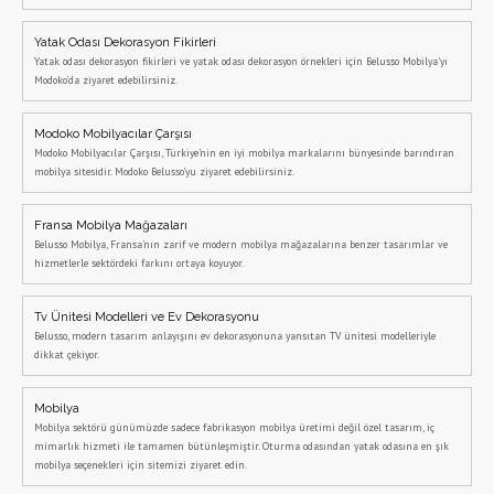
Yatak Odası Dekorasyon Fikirleri
Yatak odası dekorasyon fikirleri ve yatak odası dekorasyon örnekleri için Belusso Mobilya'yı
Modoko'da ziyaret edebilirsiniz.
Modoko Mobilyacılar Çarşısı
Modoko Mobilyacılar Çarşısı, Türkiye'nin en iyi mobilya markalarını bünyesinde barındıran
mobilya sitesidir. Modoko Belusso'yu ziyaret edebilirsiniz.
Fransa Mobilya Mağazaları
Belusso Mobilya, Fransa'nın zarif ve modern mobilya mağazalarına benzer tasarımlar ve
hizmetlerle sektördeki farkını ortaya koyuyor.
Tv Ünitesi Modelleri ve Ev Dekorasyonu
Belusso, modern tasarım anlayışını ev dekorasyonuna yansıtan TV ünitesi modelleriyle
dikkat çekiyor.
Mobilya
Mobilya sektörü günümüzde sadece fabrikasyon mobilya üretimi değil özel tasarım, iç
mimarlık hizmeti ile tamamen bütünleşmiştir. Oturma odasından yatak odasına en şık
mobilya seçenekleri için sitemizi ziyaret edin.