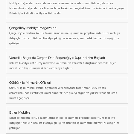
Mobilya mağazaları arasında modern tasarımı bir arada sunan Belusso, Masko ve
Modoko’daki mağazalarıyla lüks mobilya koleksiyonları, özel tasarım ürünleri ile öne çıkıyor.
Eviniz için kaliteli mobilyalar Belusso’da!
Çengelköy Mobilya Mağazaları
Çengelköy'de modern koltuk takımlarından özel iç mimari projelere kadar tüm mobilya
ihtiyaçlarınız için Belusso Mobilya, şıklığı ve ücretsiz iç mimarlık hizmetini ayağınıza
getiriyor.
Venedik Berjer’de Gerçek Deri Seçeneğiyle %40 İndirim Başladı
Belusso Mobilya, üst düzey malzeme kalitesini ve zarafeti buluşturan Venedik Berjer
modeli için kaçırılmayacak bir kampanya başlattı.
Göktürk İç Mimarlık Ofisleri
Göktürk iç mimarlık ofisimiz, yaratıcı ve fonksiyonel tasarımlar ile ev ve ofis
dekorasyonunda estetik çözümler sunarak, her projeyi özgün ve yüksek standartlarda
hayata geçiriyor.
Etiler Mobilya
Etiler’de modern koltuk takımlarından özel iç mimari projelere kadar tüm mobilya
ihtiyaçlarınız için Belusso Mobilya, şıklığı ve ücretsiz iç mimarlık hizmetini ayağınıza
getiriyor.