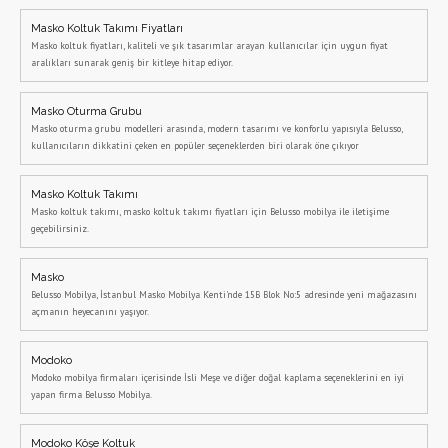
Masko Koltuk Takımı Fiyatları
Masko koltuk fiyatları, kaliteli ve şık tasarımlar arayan kullanıcılar için uygun fiyat
aralıkları sunarak geniş bir kitleye hitap ediyor.
Masko Oturma Grubu
Masko oturma grubu modelleri arasında, modern tasarımı ve konforlu yapısıyla Belusso,
kullanıcıların dikkatini çeken en popüler seçeneklerden biri olarak öne çıkıyor
Masko Koltuk Takımı
Masko koltuk takımı, masko koltuk takımı fiyatları için Belusso mobilya ile iletişime
geçebilirsiniz.
Masko
Belusso Mobilya, İstanbul Masko Mobilya Kenti'nde 15B Blok No:5 adresinde yeni mağazasını
açmanın heyecanını yaşıyor.
Modoko
Modoko mobilya firmaları içerisinde İsli Meşe ve diğer doğal kaplama seçeneklerini en iyi
yapan firma Belusso Mobilya.
Modoko Köşe Koltuk