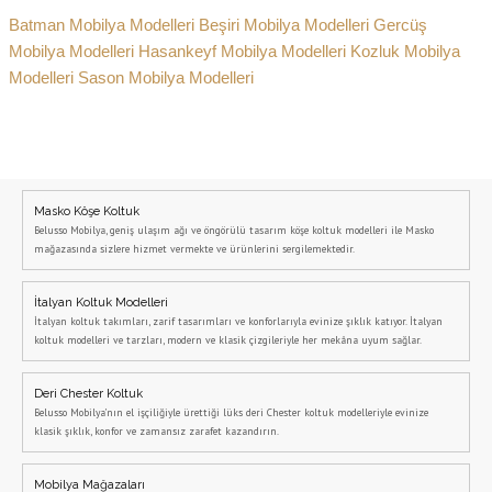
Batman Mobilya Modelleri
Beşiri Mobilya Modelleri
Gercüş
Mobilya Modelleri
Hasankeyf Mobilya Modelleri
Kozluk Mobilya
Modelleri
Sason Mobilya Modelleri
Masko Köşe Koltuk
Belusso Mobilya, geniş ulaşım ağı ve öngörülü tasarım köşe koltuk modelleri ile Masko
mağazasında sizlere hizmet vermekte ve ürünlerini sergilemektedir.
İtalyan Koltuk Modelleri
İtalyan koltuk takımları, zarif tasarımları ve konforlarıyla evinize şıklık katıyor. İtalyan
koltuk modelleri ve tarzları, modern ve klasik çizgileriyle her mekâna uyum sağlar.
Deri Chester Koltuk
Belusso Mobilya’nın el işçiliğiyle ürettiği lüks deri Chester koltuk modelleriyle evinize
klasik şıklık, konfor ve zamansız zarafet kazandırın.
Mobilya Mağazaları