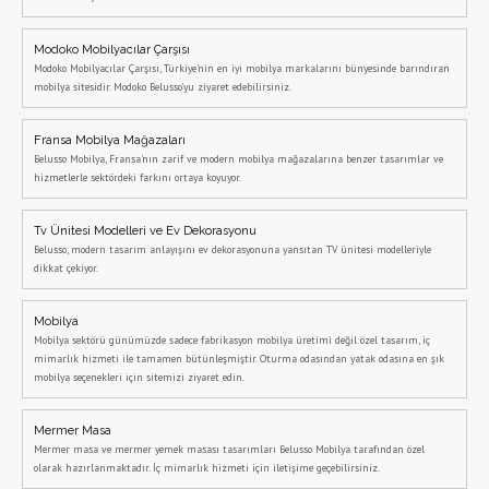
Modoko Mobilyacılar Çarşısı
Modoko Mobilyacılar Çarşısı, Türkiye'nin en iyi mobilya markalarını bünyesinde barındıran
mobilya sitesidir. Modoko Belusso'yu ziyaret edebilirsiniz.
Fransa Mobilya Mağazaları
Belusso Mobilya, Fransa'nın zarif ve modern mobilya mağazalarına benzer tasarımlar ve
hizmetlerle sektördeki farkını ortaya koyuyor.
Tv Ünitesi Modelleri ve Ev Dekorasyonu
Belusso, modern tasarım anlayışını ev dekorasyonuna yansıtan TV ünitesi modelleriyle
dikkat çekiyor.
Mobilya
Mobilya sektörü günümüzde sadece fabrikasyon mobilya üretimi değil özel tasarım, iç
mimarlık hizmeti ile tamamen bütünleşmiştir. Oturma odasından yatak odasına en şık
mobilya seçenekleri için sitemizi ziyaret edin.
Mermer Masa
Mermer masa ve mermer yemek masası tasarımları Belusso Mobilya tarafından özel
olarak hazırlanmaktadır. İç mimarlık hizmeti için iletişime geçebilirsiniz.