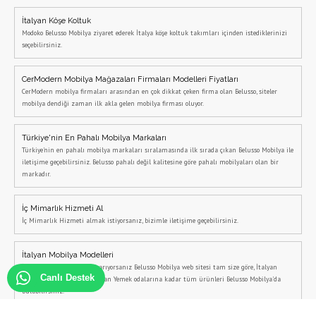
İtalyan Köşe Koltuk
Modoko Belusso Mobilya ziyaret ederek İtalya köşe koltuk takımları içinden istediklerinizi
seçebilirsiniz.
CerModern Mobilya Mağazaları Firmaları Modelleri Fiyatları
CerModern mobilya firmaları arasından en çok dikkat çeken firma olan Belusso, siteler
mobilya dendiği zaman ilk akla gelen mobilya firması oluyor.
Türkiye'nin En Pahalı Mobilya Markaları
Türkiye'nin en pahalı mobilya markaları sıralamasında ilk sırada çıkan Belusso Mobilya ile
iletişime geçebilirsiniz. Belusso pahalı değil kalitesine göre pahalı mobilyaları olan bir
markadır.
İç Mimarlık Hizmeti Al
İç Mimarlık Hizmeti almak istiyorsanız, bizimle iletişime geçebilirsiniz.
İtalyan Mobilya Modelleri
İtalyan Mobilya Modelleri arıyorsanız Belusso Mobilya web sitesi tam size göre, İtalyan
Canlı Destek
Koltuk Takımlarından İtalyan Yemek odalarına kadar tüm ürünleri Belusso Mobilya'da
bulabilirsiniz.