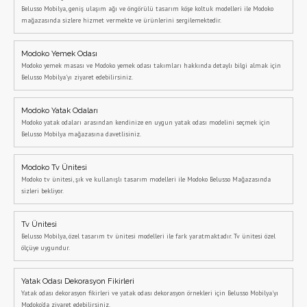
Belusso Mobilya, geniş ulaşım ağı ve öngörülü tasarım köşe koltuk modelleri ile Modoko
mağazasında sizlere hizmet vermekte ve ürünlerini sergilemektedir.
Modoko Yemek Odası
Modoko yemek masası ve Modoko yemek odası takımları hakkında detaylı bilgi almak için
Belusso Mobilya'yı ziyaret edebilirsiniz.
Modoko Yatak Odaları
Modoko yatak odaları arasından kendinize en uygun yatak odası modelini seçmek için
Belusso Mobilya mağazasına davetlisiniz.
Modoko Tv Ünitesi
Modoko tv ünitesi, şık ve kullanışlı tasarım modelleri ile Modoko Belusso Mağazasında
sizleri bekliyor.
Tv Ünitesi
Belusso Mobilya, özel tasarım tv ünitesi modelleri ile fark yaratmaktadır. Tv ünitesi özel
ölçüye uygundur.
Yatak Odası Dekorasyon Fikirleri
Yatak odası dekorasyon fikirleri ve yatak odası dekorasyon örnekleri için Belusso Mobilya'yı
Modoko'da ziyaret edebilirsiniz.